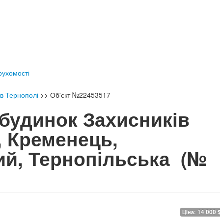
ерухомості
 в Тернополі
>>
Об'єкт №22453517
будинок Захисників
, Кременець,
ий, Тернопільська
(№
14 000 
Ціна: