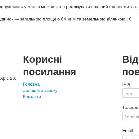
ерухомість у місті з можливістю реалізувати власний проєкт житла.
будинок — загальною площею 84 кв.м та земельною ділянкою 10
Корисні
Ві
посилання
по
офіс 23,
Головна
Ім'я
Залишити заявку
Контакти
Телефо
Email