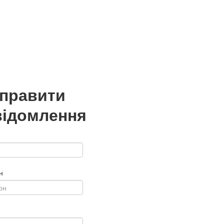
дправити
відомлення
н