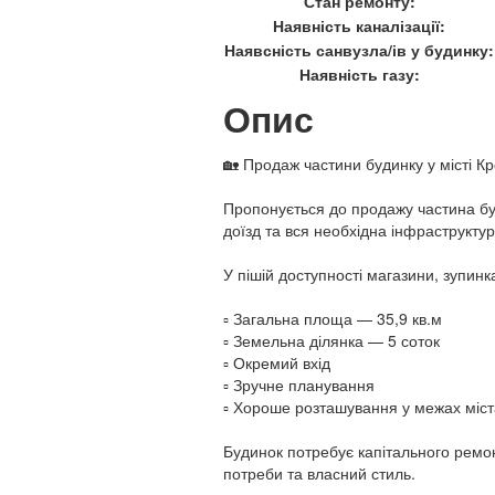
Стан ремонту:
Наявність каналізації:
Наявсність санвузла/ів у будинку:
Наявність газу:
Опис
🏡 Продаж частини будинку у місті К
Пропонується до продажу частина бу
доїзд та вся необхідна інфраструкт
У пішій доступності магазини, зупинка
▫️ Загальна площа — 35,9 кв.м
▫️ Земельна ділянка — 5 соток
▫️ Окремий вхід
▫️ Зручне планування
▫️ Хороше розташування у межах міст
Будинок потребує капітального ремон
потреби та власний стиль.