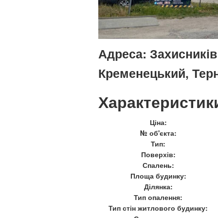
Адреса:
Захисників 
Кременецький, Тер
Характеристик
Ціна:
№ об'єкта:
Тип:
Поверхів:
Спалень:
Площа будинку:
Ділянка:
Тип опалення:
Тип стін житлового будинку: