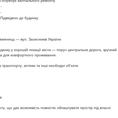
Потребує капітального ремонту
-
-
Підведено до будинку
ременець — вул. Захисників України
динку у хорошій локації міста — поруч центральна дорога, зручний
ура для комфортного проживання.
 транспорту, аптеки та інші необхідні об’єкти.
а
ту, що дає можливість повністю облаштувати простір під власні