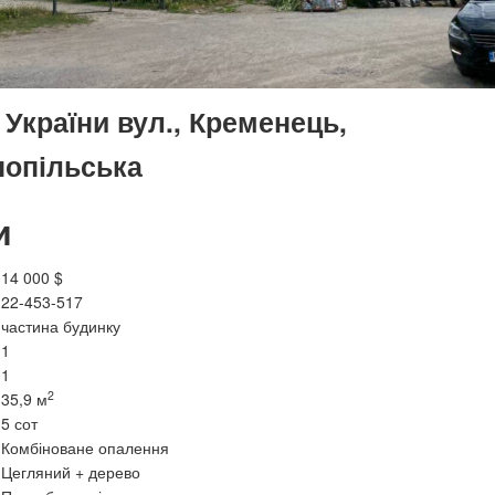
України вул., Кременець,
нопільська
и
14 000 $
22-453-517
частина будинку
1
1
2
35,9 м
5 сот
Комбіноване опалення
Цегляний + дерево