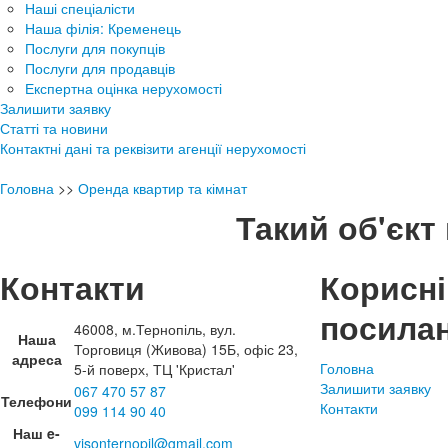
Наші спеціалісти
Наша філія: Кременець
Послуги для покупців
Послуги для продавців
Експертна оцінка нерухомості
Залишити заявку
Статті та новини
Контактні дані та реквізити агенції нерухомості
Головна
>>
Оренда квартир та кімнат
Такий об'єкт 
Контакти
Корисні
посила
46008, м.Тернопіль, вул.
Наша
Торговиця (Живова) 15Б, офіс 23,
адреса
Головна
5-й поверх, ТЦ 'Кристал'
Залишити заявку
067 470 57 87
Телефони
Контакти
099 114 90 40
Наш e-
visonternopil@gmail.com