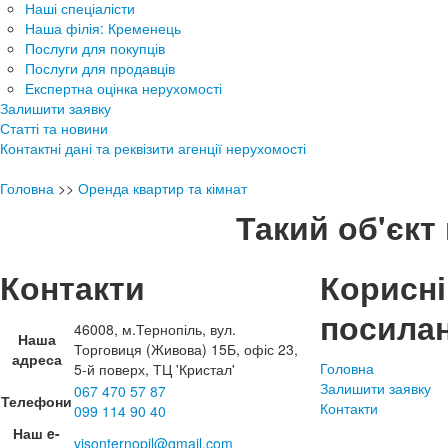
Наші спеціалісти
Наша філія: Кременець
Послуги для покупців
Послуги для продавців
Експертна оцінка нерухомості
Залишити заявку
Статті та новини
Контактні дані та реквізити агенції нерухомості
Головна
>>
Оренда квартир та кімнат
Такий об'єкт 
Контакти
Корисні
посила
46008, м.Тернопіль, вул.
Наша
Торговиця (Живова) 15Б, офіс 23,
адреса
Головна
5-й поверх, ТЦ 'Кристал'
Залишити заявку
067 470 57 87
Телефони
Контакти
099 114 90 40
Наш e-
visonternopil@gmail.com