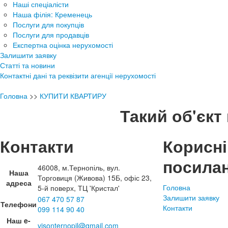
Наші спеціалісти
Наша філія: Кременець
Послуги для покупців
Послуги для продавців
Експертна оцінка нерухомості
Залишити заявку
Статті та новини
Контактні дані та реквізити агенції нерухомості
Головна
>>
КУПИТИ КВАРТИРУ
Такий об'єкт 
Контакти
Корисні
посила
46008, м.Тернопіль, вул.
Наша
Торговиця (Живова) 15Б, офіс 23,
адреса
Головна
5-й поверх, ТЦ 'Кристал'
Залишити заявку
067 470 57 87
Телефони
Контакти
099 114 90 40
Наш e-
visonternopil@gmail.com