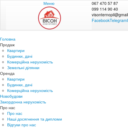
Меню
067 470 57 87
099 114 90 40
visonternopil@gmai
Facebook
Telegram
Головна
Продаж
Квартири
Будинки, дачі
Комерційна нерухомість
Земельні ділянки
Оренда
Квартири
Будинки, дачі
Комерційна нерухомість
Новобудови
Закордонна нерухомість
Про нас
Про нас
Наші досягнення та дипломи
Відгуки про нас