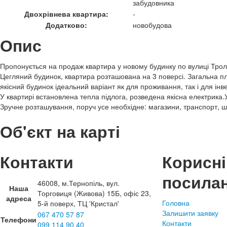
забудовника
Двохрівнева квартира:
-
Додатково:
новобудова
Опис
Пропонується на продаж квартира у новому будинку по вулиці Тро
Цегляний будинок, квартира розташована на 3 поверсі. Загальна п
якісний будинок ідеальний варіант як для проживання, так і для інве
У квартирі встановлена тепла підлога, розведена якісна електрика.У
Зручне розташування, поруч усе необхідне: магазини, транспорт, ш
Об'єкт на карті
Контакти
Корисні
посила
46008, м.Тернопіль, вул.
Наша
Торговиця (Живова) 15Б, офіс 23,
адреса
Головна
5-й поверх, ТЦ 'Кристал'
Залишити заявку
067 470 57 87
Телефони
Контакти
099 114 90 40