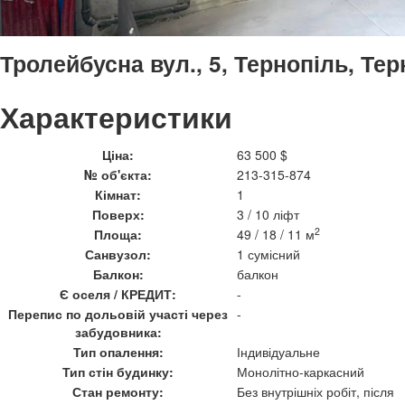
Тролейбусна вул., 5, Тернопіль, Те
Характеристики
Ціна:
63 500 $
№ об'єкта:
213-315-874
Кімнат:
1
Поверх:
3 / 10 ліфт
2
Площа:
49 / 18 / 11 м
Санвузол:
1 сумісний
Балкон:
балкон
Є оселя / КРЕДИТ:
-
Перепис по дольовій участі через
-
забудовника:
Тип опалення:
Індивідуальне
Тип стін будинку:
Монолітно-каркасний
Стан ремонту:
Без внутрішніх робіт, після