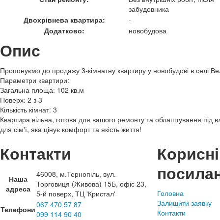
забудовника
Двохрівнева квартира:
-
Додатково:
новобудова
Опис
Пропонуємо до продажу 3-кімнатну квартиру у новобудові в селі В
Параметри квартири:
Загальна площа: 102 кв.м
Поверх: 2 з 3
Кількість кімнат: 3
Квартира вільна, готова для вашого ремонту та облаштування під в
для сім'ї, яка цінує комфорт та якість життя!
Контакти
Корисні
посила
46008, м.Тернопіль, вул.
Наша
Торговиця (Живова) 15Б, офіс 23,
адреса
Головна
5-й поверх, ТЦ 'Кристал'
Залишити заявку
067 470 57 87
Телефони
Контакти
099 114 90 40