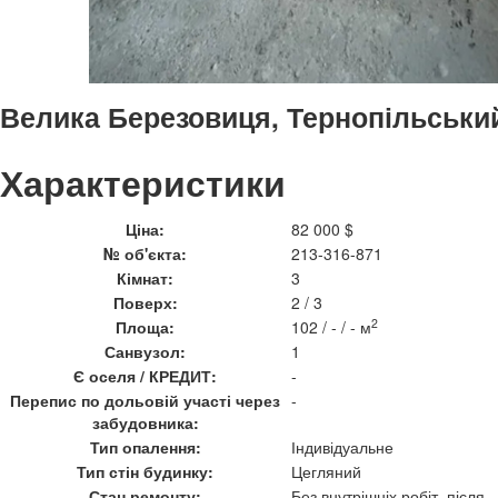
Велика Березовиця, Тернопільськи
Характеристики
Ціна:
82 000 $
№ об'єкта:
213-316-871
Кімнат:
3
Поверх:
2 / 3
2
Площа:
102 / - / - м
Санвузол:
1
Є оселя / КРЕДИТ:
-
Перепис по дольовій участі через
-
забудовника:
Тип опалення:
Індивідуальне
Тип стін будинку:
Цегляний
Стан ремонту:
Без внутрішніх робіт, після