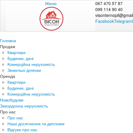
Меню
067 470 57 87
099 114 90 40
visonternopil@gmai
Facebook
Telegram
Головна
Продаж
Квартири
Будинки, дачі
Комерційна нерухомість
Земельні ділянки
Оренда
Квартири
Будинки, дачі
Комерційна нерухомість
Новобудови
Закордонна нерухомість
Про нас
Про нас
Наші досягнення та дипломи
Відгуки про нас