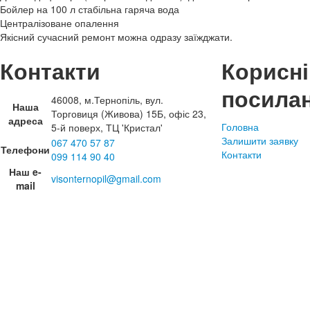
Бойлер на 100 л стабільна гаряча вода
Централізоване опалення
Якісний сучасний ремонт можна одразу заїжджати.
Контакти
Корисні
посила
46008, м.Тернопіль, вул.
Наша
Торговиця (Живова) 15Б, офіс 23,
адреса
Головна
5-й поверх, ТЦ 'Кристал'
Залишити заявку
067 470 57 87
Телефони
Контакти
099 114 90 40
Наш e-
visonternopil@gmail.com
mail