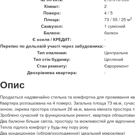
Кімнат:
2
Поверх:
4 / 5
2
Площа:
73 / 55 / 25 м
Санвузол:
1 сумісний
Балкон:
балкон
Є оселя / КРЕДИТ:
-
Перепис по дольовій участі через забудовника:
-
Тип опалення:
Центральне
Тип стін будинку:
Цегляний
Стан ремонту:
Євроремонт
Двохрівнева квартира:
-
Опис
Продається надзвичайно стильна та комфортна для проживання квар
Квартира розташована на 4 поверсі. Загальна площа 73 кв.м, сучас
зоною, окрема простора спальня 26 кв.м, ванна кімната простора т
Зроблено сучасний та функціональни ремонт, квартира облаштован
Два балкони більше світла, простору та можливостей для відпочинк
Тепла підлога комфорт у будь-яку пору року
Два кондиціонери (обігрів/охолодження) ідеальний мікроклімат