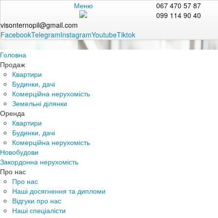
Меню
067 470 57 87
099 114 90 40
visonternopil@gmail.com
Facebook
Telegram
Instagram
Youtube
Tiktok
Головна
Продаж
Квартири
Будинки, дачі
Комерційна нерухомість
Земельні ділянки
Оренда
Квартири
Будинки, дачі
Комерційна нерухомість
Новобудови
Закордонна нерухомість
Про нас
Про нас
Наші досягнення та дипломи
Відгуки про нас
Наші спеціалісти