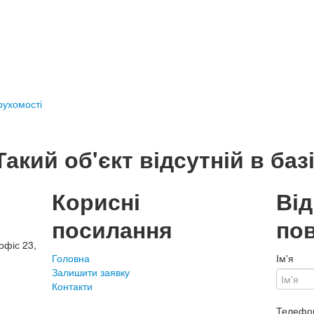
ерухомості
Такий об'єкт відсутній в базі
Корисні
Ві
посилання
по
офіс 23,
Головна
Ім'я
Залишити заявку
Контакти
Телефо