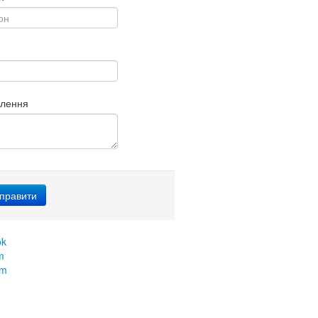
млення
ok
m
am