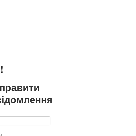
!
дправити
відомлення
н