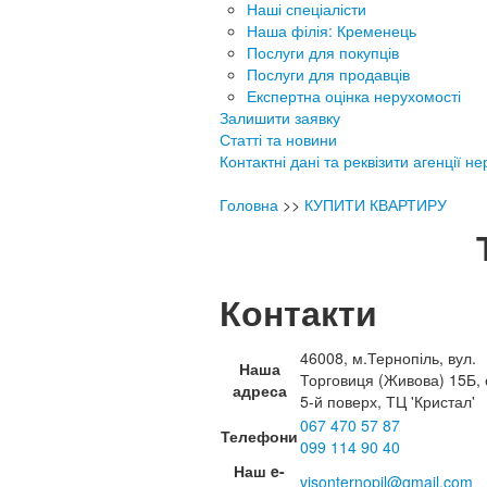
Наші спеціалісти
Наша філія: Кременець
Послуги для покупців
Послуги для продавців
Експертна оцінка нерухомості
Залишити заявку
Статті та новини
Контактні дані та реквізити агенції н
Головна
>>
КУПИТИ КВАРТИРУ
Контакти
46008, м.Тернопіль, вул.
Наша
Торговиця (Живова) 15Б, 
адреса
5-й поверх, ТЦ 'Кристал'
067 470 57 87
Телефони
099 114 90 40
Наш e-
visonternopil@gmail.com