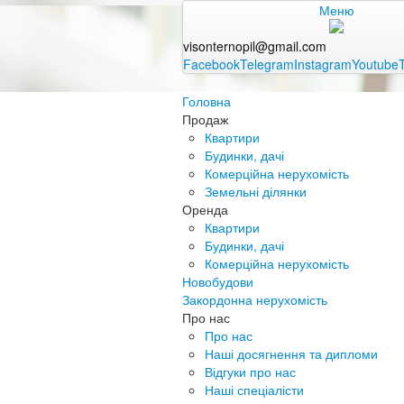
Меню
visonternopil@gmail.com
Facebook
Telegram
Instagram
Youtube
Головна
Продаж
Квартири
Будинки, дачі
Комерційна нерухомість
Земельні ділянки
Оренда
Квартири
Будинки, дачі
Комерційна нерухомість
Новобудови
Закордонна нерухомість
Про нас
Про нас
Наші досягнення та дипломи
Відгуки про нас
Наші спеціалісти