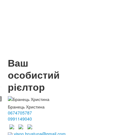
Ваш
особистий
рієлтор
$
Бранець Христина
0674705787
0991149040
vison.hrustuna@gmail.com