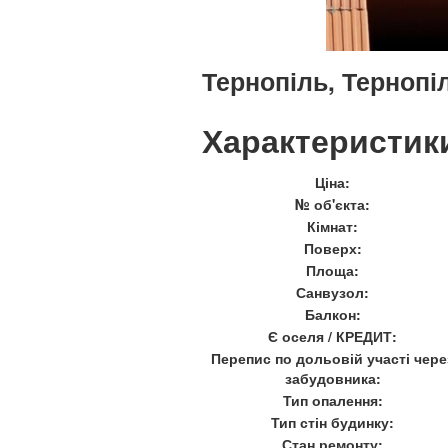
Тернопіль, Тернопі
Характеристик
Ціна:
№ об'єкта:
Кімнат:
Поверх:
Площа:
Санвузол:
Балкон:
Є оселя / КРЕДИТ:
Перепис по дольовій участі чере
забудовника:
Тип опалення:
Тип стін будинку:
Стан ремонту: