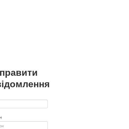
дправити
відомлення
н