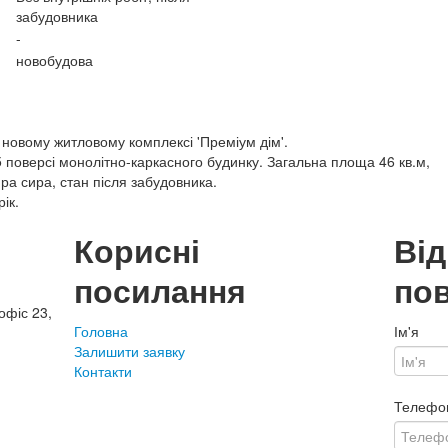
забудовника
-
новобудова
новому житловому комплексі 'Преміум дім'.
 поверсі монолітно-каркасного будинку. Загальна площа 46 кв.м,
ра сира, стан після забудовника.
ік.
Корисні
Ві
посилання
по
офіс 23,
Головна
Ім'я
Залишити заявку
Контакти
Телефо