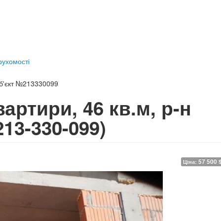
ерухомості
б'єкт №213330099
артири, 46 кв.м, р-н
213-330-099)
57 500 
Ціна: