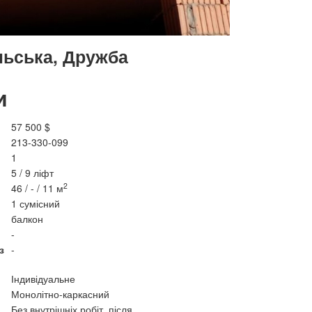
льська, Дружба
и
57 500 $
213-330-099
1
5 / 9 ліфт
2
46 / - / 11 м
1 сумісний
балкон
-
з
-
Індивідуальне
Монолітно-каркасний
Без внутрішніх робіт, після