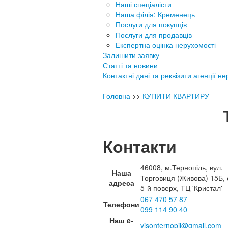
Наші спеціалісти
Наша філія: Кременець
Послуги для покупців
Послуги для продавців
Експертна оцінка нерухомості
Залишити заявку
Статті та новини
Контактні дані та реквізити агенції н
Головна
>>
КУПИТИ КВАРТИРУ
Контакти
46008, м.Тернопіль, вул.
Наша
Торговиця (Живова) 15Б, 
адреса
5-й поверх, ТЦ 'Кристал'
067 470 57 87
Телефони
099 114 90 40
Наш e-
visonternopil@gmail.com