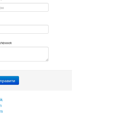
млення
ok
m
am