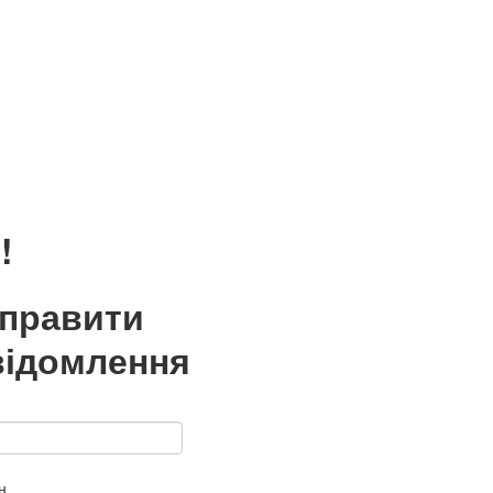
!
дправити
відомлення
н