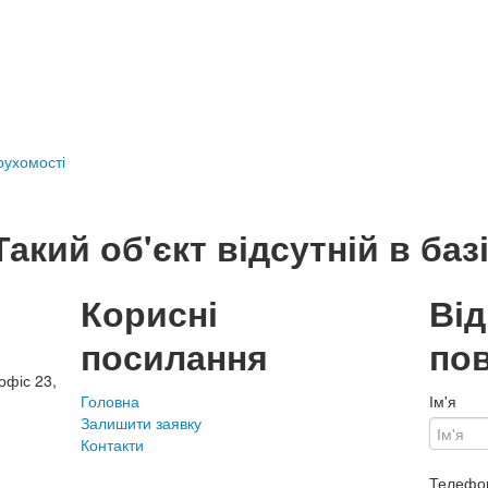
ерухомості
Такий об'єкт відсутній в базі
Корисні
Ві
посилання
по
офіс 23,
Головна
Ім'я
Залишити заявку
Контакти
Телефо