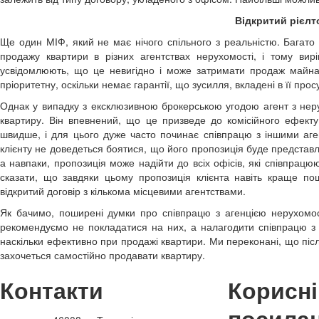
Відкритий рієлт
Ще один МІФ, який не має нічого спільного з реальністю. Багато
продажу квартири в різних агентствах нерухомості, і тому вирі
усвідомлюють, що це невигідно і може затримати продаж майна.
пріоритетну, оскільки немає гарантії, що зусилля, вкладені в її пр
Однак у випадку з ексклюзивною брокерською угодою агент з неру
квартиру. Він впевнений, що це призведе до комісійного ефекту
швидше, і для цього дуже часто починає співпрацю з іншими аге
клієнту не доведеться боятися, що його пропозиція буде представле
а навпаки, пропозиція може надійти до всіх офісів, які співпрац
сказати, що завдяки цьому пропозиція клієнта навіть краще пош
відкритий договір з кількома місцевими агентствами.
Як бачимо, поширені думки про співпрацю з агенцією нерухомо
рекомендуємо не покладатися на них, а налагодити співпрацю з р
наскільки ефективно при продажі квартири. Ми переконані, що піс
захочеться самостійно продавати квартиру.
Контакти
Корисні
посила