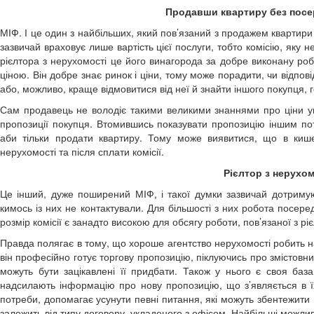
Продавши квартиру без посе
МІФ. І це один з найбільших, який пов’язаний з продажем квартир
зазвичай враховує лише вартість цієї послуги, тобто комісію, яку 
рієлтора з нерухомості це його винагорода за добре виконану роб
ціною. Він добре знає ринок і ціни, тому може порадити, чи відпо
або, можливо, краще відмовитися від неї й знайти іншого покупця, 
Сам продавець не володіє такими великими знаннями про ціни уг
пропозиції покупця. Втомившись показувати пропозицію іншим пот
аби тільки продати квартиру. Тому може виявитися, що в кише
нерухомості та після сплати комісії.
Рієлтор з нерухом
Це інший, дуже поширений МІФ, і такої думки зазвичай дотримуют
кимось із них не контактували. Для більшості з них робота посе
розмір комісії є занадто високою для обсягу роботи, пов’язаної з р
Правда полягає в тому, що хороше агентство нерухомості робить на
він професійно готує торгову пропозицію, піклуючись про змістовни
можуть бути зацікавлені її придбати. Також у нього є своя база
надсилають інформацію про нову пропозицію, що з’являється в їх
потреби, допомагає усунути певні питання, які можуть збентежити
залежить від типу договору, укладеного з офісом. Найбільші можлив