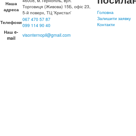
46008, м.Тернопіль, вул.
Наша
Торговиця (Живова) 15Б, офіс 23,
адреса
Головна
5-й поверх, ТЦ 'Кристал'
Залишити заявку
067 470 57 87
Телефони
Контакти
099 114 90 40
Наш e-
visonternopil@gmail.com
mail