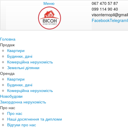
Меню
067 470 57 87
099 114 90 40
visonternopil@gmai
Facebook
Telegram
Головна
Продаж
Квартири
Будинки, дачі
Комерційна нерухомість
Земельні ділянки
Оренда
Квартири
Будинки, дачі
Комерційна нерухомість
Новобудови
Закордонна нерухомість
Про нас
Про нас
Наші досягнення та дипломи
Відгуки про нас