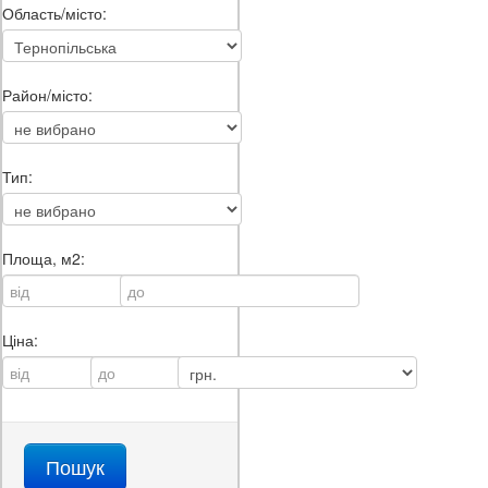
Область/місто:
Район/місто:
Тип:
Площа, м2:
Ціна: