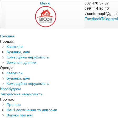
Меню
067 470 57 87
099 114 90 40
visonternopil@gmai
Facebook
Telegram
Головна
Продаж
Квартири
Будинки, дачі
Комерційна нерухомість
Земельні ділянки
Оренда
Квартири
Будинки, дачі
Комерційна нерухомість
Новобудови
Закордонна нерухомість
Про нас
Про нас
Наші досягнення та дипломи
Відгуки про нас