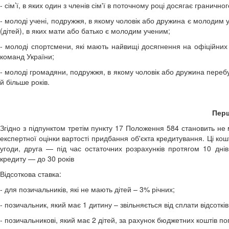
- сім’ї, в яких один з членів сім'ї в поточному році досягає граничн
- молоді учені, подружжя, в якому чоловік або дружина є молодим уч
(дітей), в яких мати або батько є молодим ученим;
- молоді спортсмени, які мають найвищі досягнення на офіційних 
команд України;
- молоді громадяни, подружжя, в якому чоловік або дружина переб
й більше років.
Пер
Згідно з підпунктом третім пункту 17 Положення 584 становить не м
експертної оцінки вартості придбання об'єкта кредитування. Ці 
угоди, друга — під час остаточних розрахунків протягом 10 дні
кредиту — до 30 років
Відсоткова ставка:
- для позичальників, які не мають дітей – 3% річних;
- позичальник, який має 1 дитину – звільняється від сплати відсоткі
- позичальникові, який має 2 дітей, за рахунок бюджетних коштів по