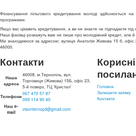
Фінансування пільгового кредитування молоді здійснюється н
програмами.
Якщо вас цікавить кредитування, а ви не знаєте чи підпадаєте під 
Наші фахівці розкажуть вам не лише про молодіжний кредит, але й
Ми знаходимося за адресою: вулиця Анатолія Живова 15 б, офіс 2
46000.
Контакти
Корисні
посила
46008, м.Тернопіль, вул.
Наша
Торговиця (Живова) 15Б, офіс 23,
адреса
Головна
5-й поверх, ТЦ 'Кристал'
Залишити заявку
067 470 57 87
Телефони
Контакти
099 114 90 40
Наш e-
visonternopil@gmail.com
mail