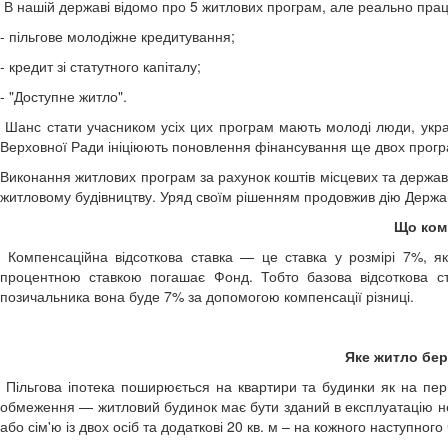
В нашій державі відомо про 5 житлових програм, але реально прац
- пільгове молодіжне кредитування;
- кредит зі статутного капіталу;
- "Доступне житло".
Шанс стати учасником усіх цих програм мають молоді люди, украї
Верховної Ради ініціюють поновлення фінансування ще двох прогр
Виконання житлових програм за рахунок коштів місцевих та держа
житловому будівництву. Уряд своїм рішенням продовжив дію Держа
Що ком
Компенсаційна відсоткова ставка — це ставка у розмірі 7%, я
процентною ставкою погашає Фонд. Тобто базова відсоткова ст
позичальника вона буде 7% за допомогою компенсації різниці.
Яке житло бер
Пільгова іпотека поширюється на квартири та будинки як на пер
обмеження — житловий будинок має бути зданий в експлуатацію н
або сім'ю із двох осіб та додаткові 20 кв. м – на кожного наступного 