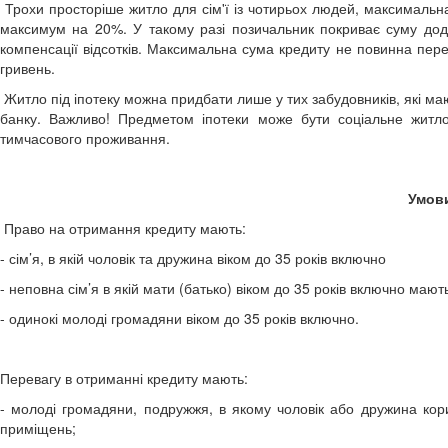
Трохи просторіше житло для сім'ї із чотирьох людей, максималь
максимум на 20%. У такому разі позичальник покриває суму дода
компенсації відсотків. Максимальна сума кредиту не повинна пер
гривень.
Житло під іпотеку можна придбати лише у тих забудовників, які ма
банку. Важливо! Предметом іпотеки може бути соціальне житло
тимчасового проживання.
Умов
Право на отримання кредиту мають:
- сім’я, в якій чоловік та дружина віком до 35 років включно
- неповна сім’я в якій мати (батько) віком до 35 років включно мают
- одинокі молоді громадяни віком до 35 років включно.
Перевагу в отриманні кредиту мають:
- молоді громадяни, подружжя, в якому чоловік або дружина ко
приміщень;