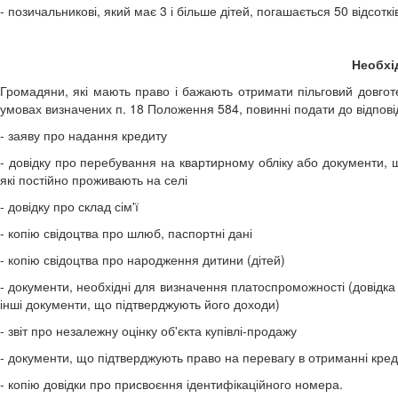
- позичальникові, який має 3 і більше дітей, погашається 50 відсотк
Необхі
Громадяни, які мають право і бажають отримати пільговий довгот
умовах визначених п. 18 Положення 584, повинні подати до відпов
- заяву про надання кредиту
- довідку про перебування на квартирному обліку або документи, 
які постійно проживають на селі
- довідку про склад сім'ї
- копію свідоцтва про шлюб, паспортні дані
- копію свідоцтва про народження дитини (дітей)
- документи, необхідні для визначення платоспроможності (довідка з
інші документи, що підтверджують його доходи)
- звіт про незалежну оцінку об'єкта купівлі-продажу
- документи, що підтверджують право на перевагу в отриманні кр
- копію довідки про присвоєння ідентифікаційного номера.