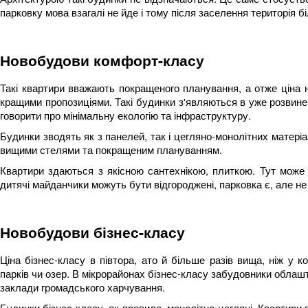
парковку мова взагалі не йде і тому після заселення територія б
Новобудови комфорт-класу
Такі квартири вважають покращеного планування, а отже ціна н
кращими пропозиціями. Такі будинки з'являються в уже розвине
говорити про мінімальну екологію та інфраструктуру.
Будинки зводять як з панелей, так і цегляно-монолітних матер
вищими стелями та покращеним плануванням.
Квартири здаються з якісною сантехнікою, плиткою. Тут може
дитячі майданчики можуть бути відгороджені, парковка є, але не
Новобудови бізнес-класу
Ціна бізнес-класу в півтора, ато й більше разів вища, ніж у 
парків чи озер. В мікрорайонах бізнес-класу забудовники облаш
заклади громадського харчування.
Будинки бізнес-класу, як правило, монолітно-цегляні. Квартири