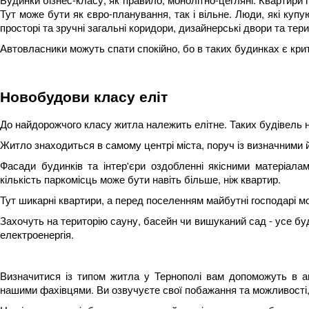
Тут може бути як євро-планування, так і вільне. Люди, які куп
просторі та зручні загальні коридори, дизайнерські двори та тер
Автовласники можуть спати спокійно, бо в таких будинках є криті
Новобудови класу еліт
До найдорожчого класу житла належить елітне. Таких будівель н
Житло знаходиться в самому центрі міста, поруч із визначними
Фасади будинків та інтер'єри оздобленні якісними матеріалам
кількість паркомісць може бути навіть більше, ніж квартир.
Тут шикарні квартири, а перед поселенням майбутні господарі м
Захочуть на територію сауну, басейн чи вишуканий сад - усе буд
електроенергія.
Визначитися із типом житла у Тернополі вам допоможуть в аг
нашими фахівцями. Ви озвучуєте свої побажання та можливості, 