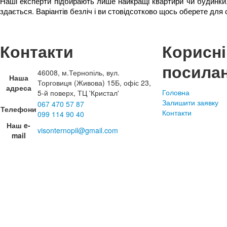
Наші експерти підбирають лише найкращі квартири чи будинки.
здається. Варіантів безліч і ви стовідсотково щось оберете для с
Контакти
Корисні
посила
46008, м.Тернопіль, вул.
Наша
Торговиця (Живова) 15Б, офіс 23,
адреса
Головна
5-й поверх, ТЦ 'Кристал'
Залишити заявку
067 470 57 87
Телефони
Контакти
099 114 90 40
Наш e-
visonternopil@gmail.com
mail