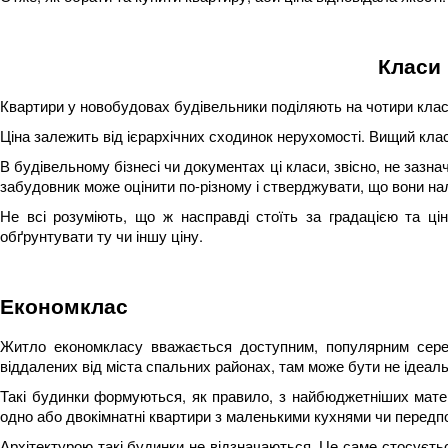
Класи
Квартири у новобудовах будівельники поділяють на чотири класи
Ціна залежить від ієрархічних сходинок нерухомості. Вищий клас
В будівельному бізнесі чи документах ці класи, звісно, не зазн
забудовник може оцінити по-різному і стверджувати, що вони нал
Не всі розуміють, що ж насправді стоїть за градацією та ці
обґрунтувати ту чи іншу ціну.
Економклас
Житло економкласу вважається доступним, популярним сере
віддалених від міста спальних районах, там може бути не ідеаль
Такі будинки формуються, як правило, з найбюджетніших матер
одно або двокімнатні квартири з маленькими кухнями чи передпо
Архітектурою такі будинки не відзначаються. Це саме стосуєтьс