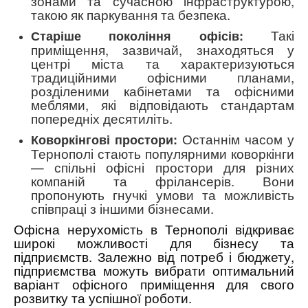
зонами та сучасною інфраструктурою,
такою як паркування та безпека.
Такі
Старіше покоління офісів:
приміщення, зазвичай, знаходяться у
центрі міста та характеризуються
традиційними офісними планами,
розділеними кабінетами та офісними
меблями, які відповідають стандартам
попередніх десятиліть.
Останнім часом у
Коворкінгові простори:
Тернополі стають популярними коворкінги
— спільні офісні простори для різних
компаній та фрілансерів. Вони
пропонують гнучкі умови та можливість
співпраці з іншими бізнесами.
Офісна нерухомість в Тернополі відкриває
широкі можливості для бізнесу та
підприємств. Залежно від потреб і бюджету,
підприємства можуть вибрати оптимальний
варіант офісного приміщення для свого
розвитку та успішної роботи.