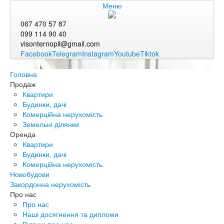
Меню
067 470 57 87
099 114 90 40
visonternopil@gmail.com
Facebook
Telegram
Instagram
Youtube
Tiktok
Головна
Продаж
Квартири
Будинки, дачі
Комерційна нерухомість
Земельні ділянки
Оренда
Квартири
Будинки, дачі
Комерційна нерухомість
Новобудови
Закордонна нерухомість
Про нас
Про нас
Наші досягнення та дипломи