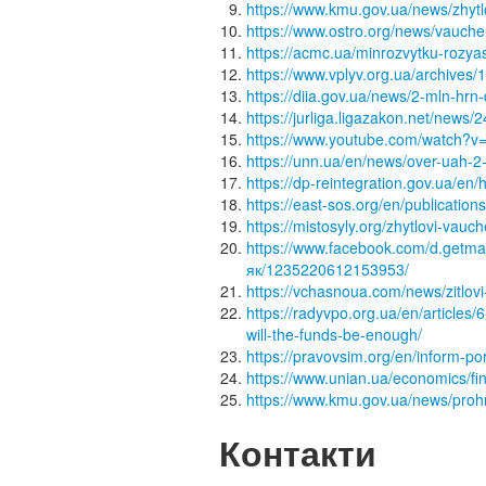
https://www.kmu.gov.ua/news/zhytl
https://www.ostro.org/news/vauche
https://acmc.ua/minrozvytku-rozya
https://www.vplyv.org.ua/archives/
https://diia.gov.ua/news/2-mln-hrn-
https://jurliga.ligazakon.net/new
https://www.youtube.com/watch?
https://unn.ua/en/news/over-uah-2-
https://dp-reintegration.gov.ua/en
https://east-sos.org/en/publicatio
https://mistosyly.org/zhytlovi-vau
https://www.facebook.com/d.getm
як/1235220612153953/
https://vchasnoua.com/news/zitlovi
https://radyvpo.org.ua/en/articles/
will-the-funds-be-enough/
https://pravovsim.org/en/inform-p
https://www.unian.ua/economics/fin
https://www.kmu.gov.ua/news/prohr
Контакти