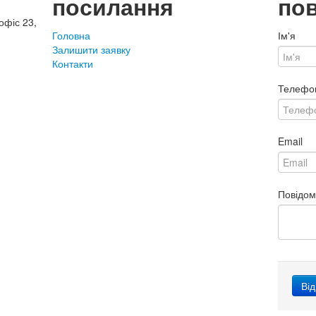
посилання
по
офіс 23,
Головна
Ім'я
Залишити заявку
Контакти
Телефо
Email
Повідо