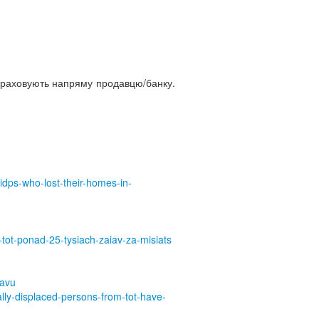
рераховують напряму продавцю/банку.
idps-who-lost-their-homes-in-
tot-ponad-25-tysiach-zaiav-za-misiats
yavu
nally-displaced-persons-from-tot-have-