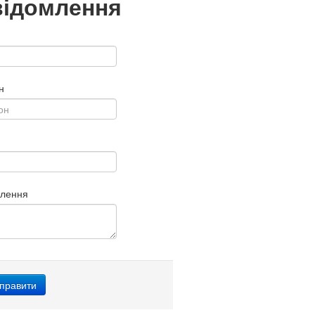
відомлення
н
млення