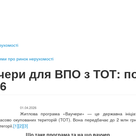
ерухомості
тями про ринок нерухомості
чери для ВПО з ТОТ: п
26
01.04.2026
Житлова програма «Ваучери» — це державна ініціа
асово окупованих територій (ТОТ). Вона передбачає до 2 млн грн
егорії.
[1]
[2]
[3]
Що таке програма та на що ваучер