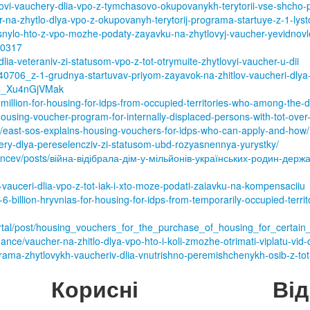
ovi-vauchery-dlia-vpo-z-tymchasovo-okupovanykh-terytorii-vse-shcho-
r-na-zhytlo-dlya-vpo-z-okupovanyh-terytorij-programa-startuye-z-1-ly
snylo-hto-z-vpo-mozhe-podaty-zayavku-na-zhytlovyj-vaucher-yevidnovl
10317
dlia-veteraniv-zi-statusom-vpo-z-tot-otrymuite-zhytlovyi-vaucher-u-dii
s/240706_z-1-grudnya-startuvav-priyom-zayavok-na-zhitlov-vaucheri-dl
v=_Xu4nGjVMak
million-for-housing-for-idps-from-occupied-territories-who-among-the-
/housing-voucher-program-for-internally-displaced-persons-with-tot-ove
ns/east-sos-explains-housing-vouchers-for-idps-who-can-apply-and-how/
chery-dlya-pereselencziv-zi-statusom-ubd-rozyasnennya-yurystky/
ancev/posts/війна-відібрала-дім-у-мільйонів-українських-родин-дер
-vauceri-dlia-vpo-z-tot-iak-i-xto-moze-podati-zaiavku-na-kompensaciiu
6-6-billion-hryvnias-for-housing-for-idps-from-temporarily-occupied-terr
ortal/post/housing_vouchers_for_the_purchase_of_housing_for_certain
ance/vaucher-na-zhitlo-dlya-vpo-hto-i-koli-zmozhe-otrimati-viplatu-vi
ama-zhytlovykh-vaucheriv-dlia-vnutrishno-peremishchenykh-osib-z-tot
Корисні
Ві