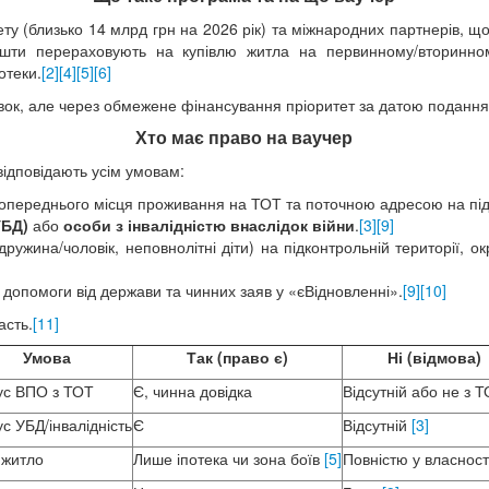
 (близько 14 млрд грн на 2026 рік) та міжнародних партнерів, що
шти перераховують на купівлю житла на первинному/вторинному
отеки.
[2]
[4]
[5]
[6]
явок, але через обмежене фінансування пріоритет за датою подання
Хто має право на ваучер
відповідають усім умовам:
опереднього місця проживання на ТОТ та поточною адресою на підк
УБД)
або
особи з інвалідністю внаслідок війни
.
[3]
[9]
(дружина/чоловік, неповнолітні діти) на підконтрольній території, о
 допомоги від держави та чинних заяв у «єВідновленні».
[9]
[10]
асть.
[11]
Умова
Так (право є)
Ні (відмова)
ус ВПО з ТОТ
Є, чинна довідка
Відсутній або не з 
с УБД/інвалідність
Є
Відсутній
[3]
 житло
Лише іпотека чи зона боїв
[5]
Повністю у власност