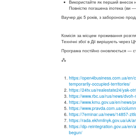
Використайте як перший внесок н
Повністю погашена іпотека (ви —
Ваучер діє 5 років, з забороною про
Комісія за місцем проживання розгл
Технічні збої в Дії вирішують через 
Програма постійно оновлюється — сте
⁂
https://open4business.com.ua/en/c
temporarily-occupied-territories/
https://24tv.ua/realestate24/yak-o
https://www.rbc.ua/rus/news/dvoh-
https://www.kmu.gov.ua/en/news/pr
https://www.pravda.com.ua/colum
https://7eminar.ua/news/14857-zitl
https://rada.ekhmilnyk.gov.ua/uk/a
https://dp-reintegration.gov.ua/en/
begun/