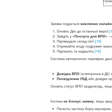
Попе
Заявка подається
виключно онлайн
Оновіть Дію до останньої версії.
[
Зайдіть у
«Послуги для ВПО»
Підтвердьте склад сім'ї.
[15]
Отримайте згоду подружжя чере
Підпишіть та надішліть.
[16]
Система автоматично перевіряє дані
Довідка ВПО
(електронна в Дії)
Посвідчення УБД
або довідка пр
Оновіть статус ВПО заздалегідь, якщ
Іпотека
не блокує заявку
, якщо кре
Погасіть частину боргу ваучером.