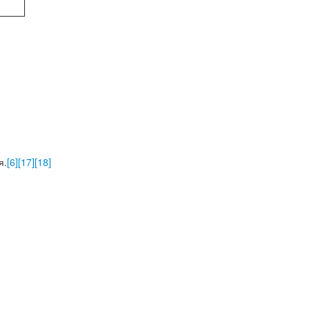
я.
[6]
[17]
[18]