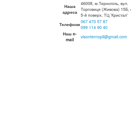
46008, м.Тернопіль, вул.
Наша
Торговиця (Живова) 15Б, 
адреса
5-й поверх, ТЦ 'Кристал'
067 470 57 87
Телефони
099 114 90 40
Наш e-
visonternopil@gmail.com
mail