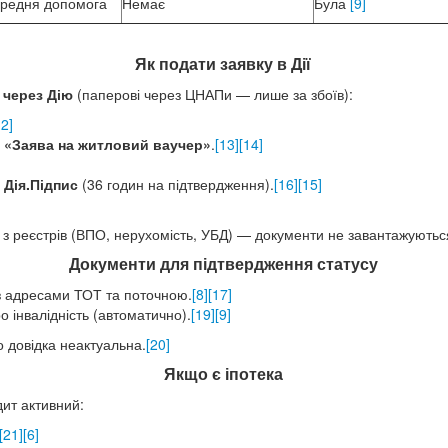
редня допомога
Немає
Була
[9]
Як подати заявку в Дії
 через Дію
(паперові через ЦНАПи — лише за збоїв):
12]
→
«Заява на житловий ваучер»
.
[13]
[14]
з
Дія.Підпис
(36 годин на підтвердження).
[16]
[15]
 з реєстрів (ВПО, нерухомість, УБД) — документи не завантажуютьс
Документи для підтвердження статусу
 з адресами ТОТ та поточною.
[8]
[17]
о інвалідність (автоматично).
[19]
[9]
о довідка неактуальна.
[20]
Якщо є іпотека
дит активний:
[21]
[6]