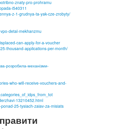
potribno-znaty-pro-prohramu
stopada-i540311
ennya-z-1-grudnya-ta-yak-cze-zrobyty/
ya-vpo-detal-mekhanzmu
displaced-can-apply-for-a-voucher
r-25-thousand-applications-per-month/
жава-розробила-механізми-
itories-who-will-receive-vouchers-and-
_categories_of_idps_from_tot
d-derzhavi-13210452.html
-ponad-25-tysiach-zaiav-za-misiats
дправити