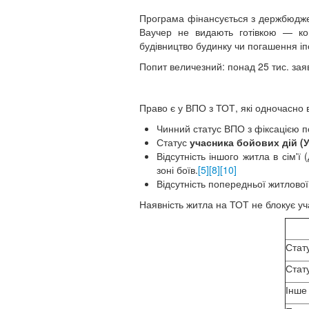
Програма фінансується з держбюджету
Ваучер не видають готівкою — ко
будівництво будинку чи погашення іп
Попит величезний: понад 25 тис. за
Право є у ВПО з ТОТ, які одночасно 
Чинний статус ВПО з фіксацією п
Статус
учасника бойових дій (
Відсутність іншого житла в сім'ї 
зоні боїв.
[5]
[8]
[10]
Відсутність попередньої житлової
Наявність житла на ТОТ не блокує уч
Стат
Стату
Інше