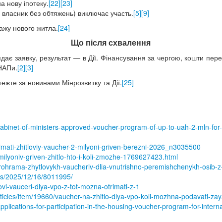
а нову іпотеку.
[22]
[23]
 власник без обтяжень) виключає участь.
[5]
[9]
дажу нового житла.
[24]
Що після схвалення
ядає заявку, результат — в Дії. Фінансування за чергою, кошти пе
ЦНАПи.
[2]
[3]
жте за новинами Мінрозвитку та Дії.
[25]
abinet-of-ministers-approved-voucher-program-of-up-to-uah-2-mln-for-
trimati-zhitloviy-vaucher-2-milyoni-griven-berezni-2026_n3035500
milyoniv-griven-zhitlo-hto-i-koli-zmozhe-1769627423.html
ohrama-zhytlovykh-vaucheriv-dlia-vnutrishno-peremishchenykh-osib-z-
ns/2025/12/16/8011995/
ovi-vauceri-dlya-vpo-z-tot-mozna-otrimati-z-1
rticles/item/19660/vaucher-na-zhitlo-dlya-vpo-koli-mozhna-podavati-za
applications-for-participation-in-the-housing-voucher-program-for-inter