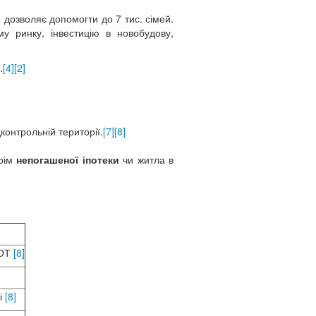
 дозволяє допомогти до 7 тис. сімей.
 ринку, інвестицію в новобудову,
.
[4]
[2]
онтрольній території.
[7]
[8]
крім
непогашеної іпотеки
чи житла в
ТОТ
[8]
і
[8]