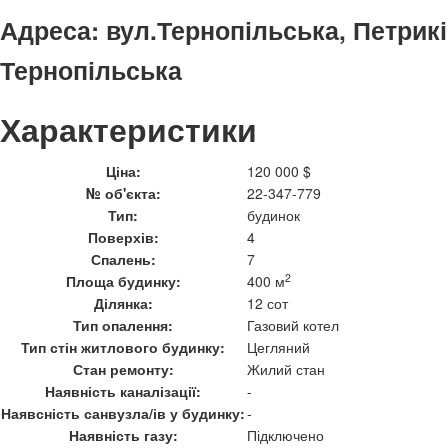
Адреса:
вул.Тернопільська, Петрикі
Тернопільська
Характеристики
Ціна:
120 000 $
№ об'єкта:
22-347-779
Тип:
будинок
Поверхів:
4
Спалень:
7
2
Площа будинку:
400 м
Ділянка:
12 сот
Тип опалення:
Газовий котел
Тип стін житлового будинку:
Цегляний
Стан ремонту:
Жилий стан
Наявність каналізації:
-
Наявсність санвузла/ів у будинку:
-
Наявність газу:
Підключено