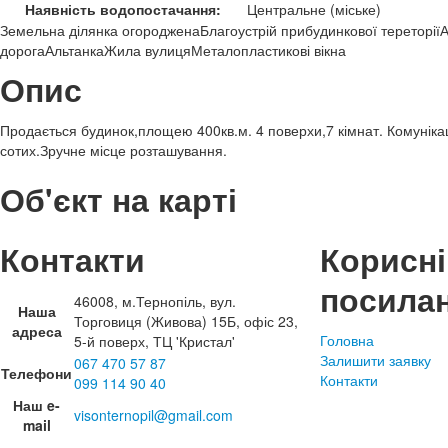
Наявність водопостачання:
Центральне (міське)
Земельна ділянка огороджена
Благоустрій прибудинкової тереторії
А
дорога
Альтанка
Жила вулиця
Металопластикові вікна
Опис
Продається будинок,площею 400кв.м. 4 поверхи,7 кімнат. Комунікац
сотих.Зручне місце розташування.
Об'єкт на карті
Контакти
Корисні
посила
46008, м.Тернопіль, вул.
Наша
Торговиця (Живова) 15Б, офіс 23,
адреса
Головна
5-й поверх, ТЦ 'Кристал'
Залишити заявку
067 470 57 87
Телефони
Контакти
099 114 90 40
Наш e-
visonternopil@gmail.com
mail