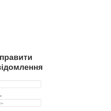
дправити
відомлення
н