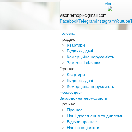
Меню
visonternopil@gmail.com
Facebook
Telegram
Instagram
Youtube
Головна
Продаж
Квартири
Будинки, дачі
Комерційна нерухомість
Земельні ділянки
Оренда
Квартири
Будинки, дачі
Комерційна нерухомість
Новобудови
Закордонна нерухомість
Про нас
Про нас
Наші досягнення та дипломи
Відгуки про нас
Наші спеціалісти