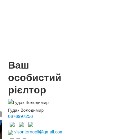
Ваш
особистий
рієлтор
Гудак Володимир
$
0676997256
visonternopil@gmail.com