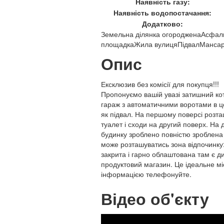
Наявність газу:
Наявність водопостачання:
Додатково:
Земельна ділянка огороджена
Асфаль
площадка
Жила вулиця
Підвал
Мансар
Опис
Ексклюзив без комісії для покупця!!!
Пропонуємо вашій увазі затишний ко
гараж з автоматичними воротами в ц
як підвал. На першому поверсі розташ
туалет і сходи на другий поверх. На 
будинку зроблено повністю зроблена 
може розташуватись зона відпочинку:
закрита і гарно облаштована там є 
продуктовий магазин. Це ідеальне мі
інформацією телефонуйте.
Відео об'єкту