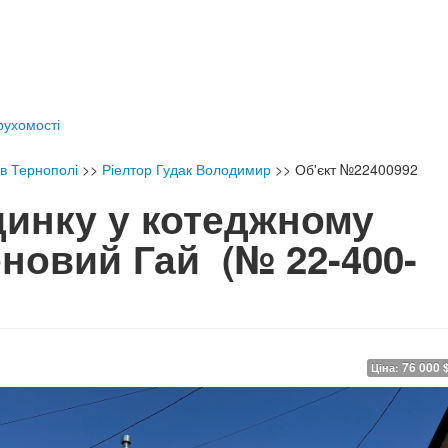
ерухомості
 в Тернополі
>>
Ріелтор Гудак Володимир
>>
Об'єкт №22400992
инку у котеджному
еновий Гай
(№ 22-400-
76 000 
Ціна: