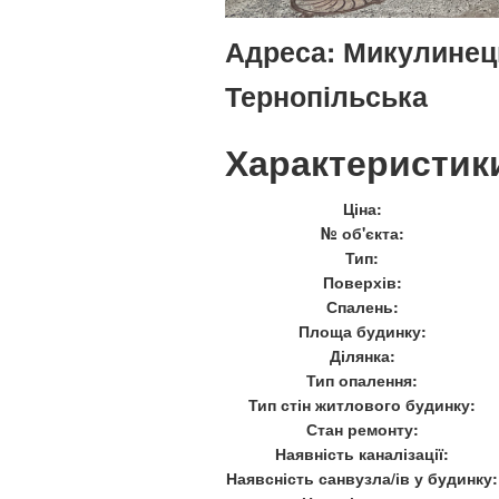
Адреса:
Микулинецьк
Тернопільська
Характеристик
Ціна:
№ об'єкта:
Тип:
Поверхів:
Спалень:
Площа будинку:
Ділянка:
Тип опалення:
Тип стін житлового будинку:
Стан ремонту:
Наявність каналізації:
Наявсність санвузла/ів у будинку: