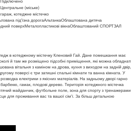
Підключено
Центральне (міське)
гараж, котеджне містечко
тована під'їзна дорога
Альтанка
Облаштована дитяча
дний поверх
Металопластикові вікна
Облаштований СПОРТЗАЛ
тедж в котеджному містечку Кленовий Гай. Дане помешкання має
околі й там же розміщено підсобні приміщення, які можна обладнат
ована вітальня з каміном на дрова, кухня з виходом на задній двір
другому поверсі є три затишні спальні кімнати та ванна кімната. У
розводка електрики з якісних матеріалів. На задньому дворі гарно
барбекю, гамак, плодові дерево. Територія котеджного містечка
дитячий майданчик, футбольне поле, зона для спорту з тренажерами
сце для проживання вас та вашої сім'ї. За більш детальною