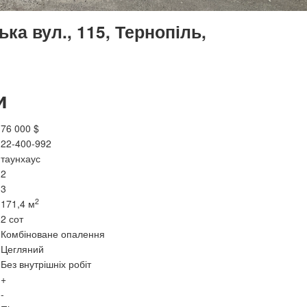
а вул., 115, Тернопіль,
и
76 000 $
22-400-992
таунхаус
2
3
2
171,4 м
2 сот
Комбіноване опалення
Цегляний
Без внутрішніх робіт
+
-