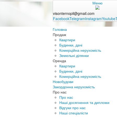
Меню
visonternopil@gmail.com
Facebook
Telegram
Instagram
Youtube
Головна
Продаж
Квартири
Будинки, дачі
Комерційна нерухомість
Земельні ділянки
Оренда
Квартири
Будинки, дачі
Комерційна нерухомість
Новобудови
Закордонна нерухомість
Про нас
Про нас
Наші досягнення та дипломи
Відгуки про нас
Наші спеціалісти