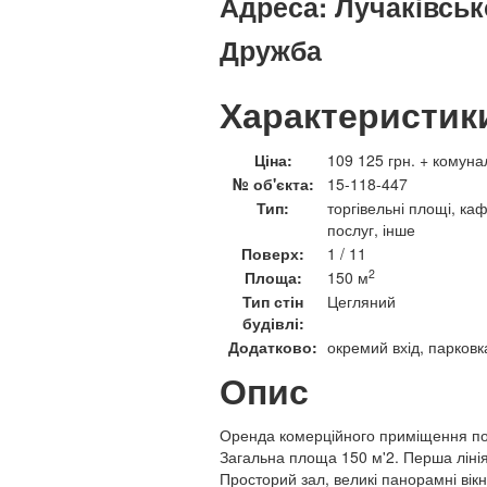
Адреса:
Лучаківсько
Дружба
Характеристик
Ціна:
109 125 грн. + комуна
№ об'єкта:
15-118-447
Тип:
торгівельні площі, ка
послуг, інше
Поверх:
1 / 11
2
Площа:
150 м
Тип стін
Цегляний
будівлі:
Додатково:
окремий вхід, парковк
Опис
Оренда комерційного приміщення по 
Загальна площа 150 м'2. Перша ліні
Просторий зал, великі панорамні вікн