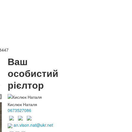
8447
Ваш
особистий
рієлтор
і
Кислюк Наталя
0673527086
an.vison.nat@ukr.net