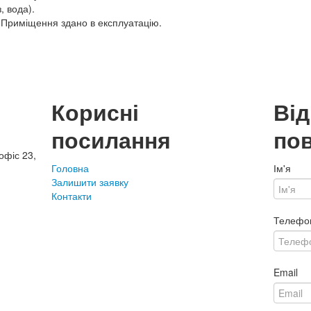
, вода).
 Приміщення здано в експлуатацію.
Корисні
Ві
посилання
по
офіс 23,
Головна
Ім'я
Залишити заявку
Контакти
Телефо
Email