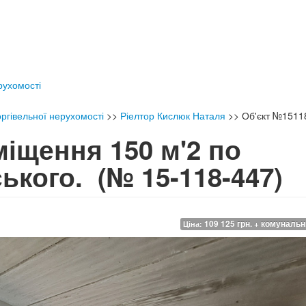
ерухомості
ргівельної нерухомості
>>
Ріелтор Кислюк Наталя
>>
Об'єкт №1511
іщення 150 м'2 по
ського.
(№ 15-118-447)
109 125 грн. + комунальн
Ціна: