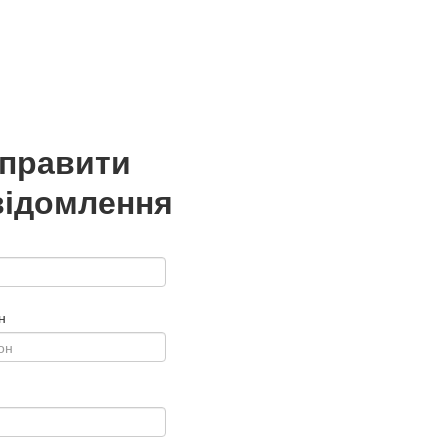
дправити
відомлення
н