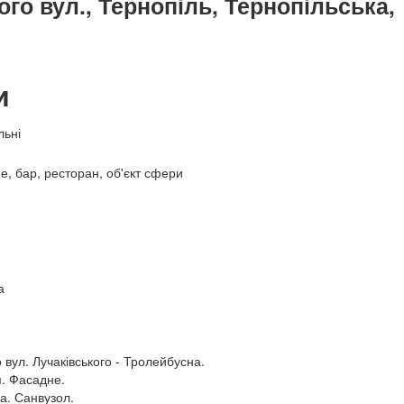
го вул., Тернопіль, Тернопільська,
и
льні
фе, бар, ресторан, об'єкт сфери
а
вул. Лучаківського - Тролейбусна.
я. Фасадне.
а. Санвузол.