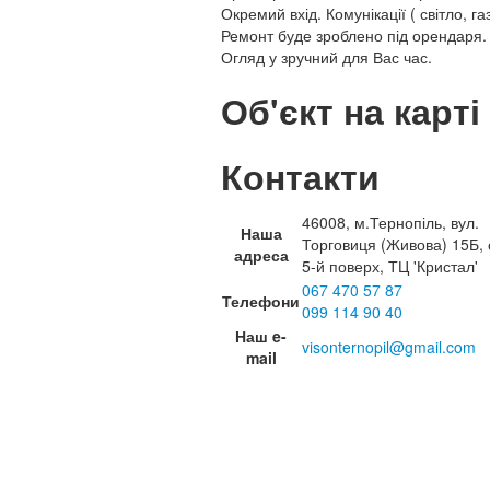
Окремий вхід. Комунікації ( світло, газ
Ремонт буде зроблено під орендаря.
Огляд у зручний для Вас час.
Об'єкт на карті
Контакти
46008, м.Тернопіль, вул.
Наша
Торговиця (Живова) 15Б, 
адреса
5-й поверх, ТЦ 'Кристал'
067 470 57 87
Телефони
099 114 90 40
Наш e-
visonternopil@gmail.com
mail