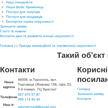
Наші спеціалісти
Наша філія: Кременець
Послуги для покупців
Послуги для продавців
Експертна оцінка нерухомості
Залишити заявку
Статті та новини
Контактні дані та реквізити агенції нерухомості
Головна
>>
Оренда комерційної та торгівельної нерухомості
Такий об'єкт 
Контакти
Корисні
посила
46008, м.Тернопіль, вул.
Наша
Торговиця (Живова) 15Б, офіс 23,
адреса
Головна
5-й поверх, ТЦ 'Кристал'
Залишити заявку
067 470 57 87
Телефони
Контакти
099 114 90 40
Наш e-
visonternopil@gmail.com