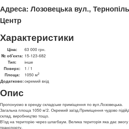
Адреса:
Лозовецька вул., Тернопіль
Центр
Характеристики
Ціна:
63 000 грн.
№ об'єкта:
15-123-682
Тип:
інше
Поверх:
1 / 1
2
Площа:
1050 м
Додатково:
окремий вхід
Опис
Пропонуємо в оренду складське приміщення по вул.Лозовецька.
Загальна площа 1050 м'2. Окремий заїзд.Приміщення чудово підійде
склад, виробництво тощо.
В'їзд на територію через шлагбаум. Велика територія яка дає змогу
транспорту.