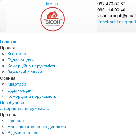
Меню
067 470 57 87
099 114 90 40
visonternopil@gmai
Facebook
Telegram
Головна
Продаж
Квартири
Будинки, дачі
Комерційна нерухомість
Земельні ділянки
Оренда
Квартири
Будинки, дачі
Комерційна нерухомість
Новобудови
Закордонна нерухомість
Про нас
Про нас
Наші досягнення та дипломи
Відгуки про нас