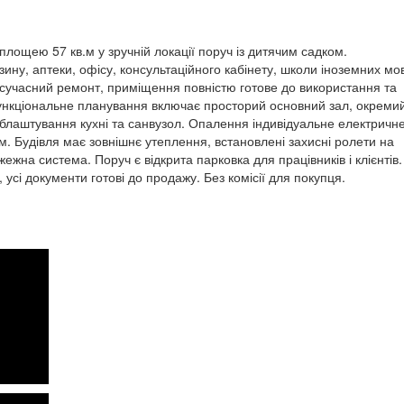
ощею 57 кв.м у зручній локації поруч із дитячим садком.
ину, аптеки, офісу, консультаційного кабінету, школи іноземних мо
 сучасний ремонт, приміщення повністю готове до використання та
ункціональне планування включає просторий основний зал, окреми
 облаштування кухні та санвузол. Опалення індивідуальне електричне
. Будівля має зовнішнє утеплення, встановлені захисні ролети на
жежна система. Поруч є відкрита парковка для працівників і клієнтів.
 усі документи готові до продажу. Без комісії для покупця.