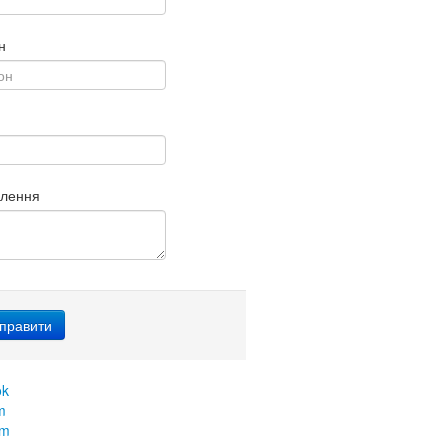
н
млення
ok
m
am