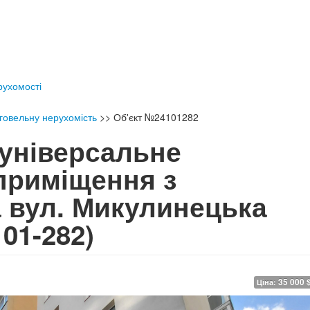
ерухомості
говельну нерухомість
>>
Об'єкт №24101282
універсальне
приміщення з
 вул. Микулинецька
101-282)
35 000 
Ціна: