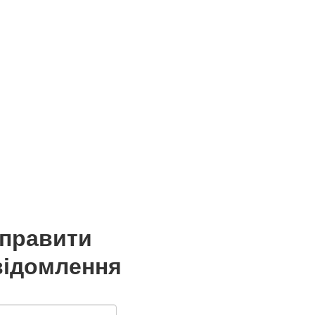
дправити
відомлення