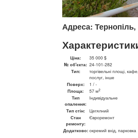
Адреса:
Тернопіль,
Характеристик
Ціна:
35 000 $
№ об'єкта:
24-101-282
Тип:
торгівельні площі, кафе
послуг, інше
Поверх:
1 / -
2
Площа:
57 м
Тип
Індивідуальне
опалення:
Тип стін:
Цегялний
Стан
Євроремонт
ремонту:
Додатково:
окремий вхід, парковка