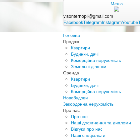
Меню
visonternopil@gmail.com
Facebook
Telegram
Instagram
Youtube
Головна
Продаж
Квартири
Будинки, дачі
Комерційна нерухомість
Земельні ділянки
Оренда
Квартири
Будинки, дачі
Комерційна нерухомість
Новобудови
Закордонна нерухомість
Про нас
Про нас
Наші досягнення та дипломи
Відгуки про нас
Наші спеціалісти