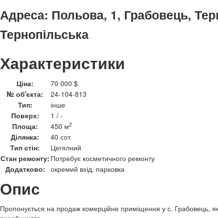
Адреса:
Польова, 1, Грабовець, Тер
Тернопільська
Характеристики
Ціна:
70 000 $
№ об'єкта:
24-104-813
Тип:
інше
Поверх:
1 / -
2
Площа:
450 м
Ділянка:
40 сот
Тип стін:
Цегялний
Стан ремонту:
Потребує косметичного ремонту
Додатково:
окремий вхід, парковка
Опис
Пропонується на продаж комерційне приміщення у с. Грабовець, як
виробництво.