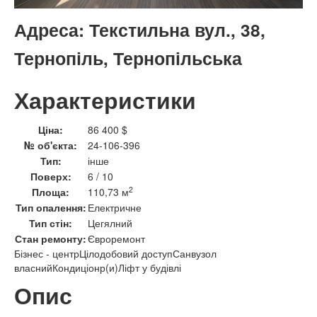
Адреса:
Текстильна вул., 38,
Тернопіль, Тернопільська
Характеристики
Ціна:
86 400 $
№ об'єкта:
24-106-396
Тип:
інше
Поверх:
6 / 10
2
Площа:
110,73 м
Тип опалення:
Електричне
Тип стін:
Цегялний
Стан ремонту:
Євроремонт
Бізнес - центр
Цілодобовий доступ
Санвузол
власний
Кондиціонр(и)
Ліфт у будівлі
Опис