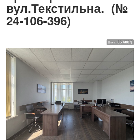
вул.Текстильна.
(№
24-106-396)
86 400 $
Ціна: