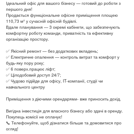
Ідеальний офіс для вашого бізнесу — готовий до роботи з
першого дня!
Продається функціональне офісне приміщення площею
110,73 м² у сучасній офісній будівлі.
Вдале планування — 3 окремі кабінети, що забезпечують
комфортну роботу команди, приватність та ефективну
організацію простору.
✅ Якісний ремонт — без додаткових вкладень;
✅ Електричне опалення — контроль витрат та комфорт у
будь-яку пору року;
✅ 6 поверх.працює ліфт;
✅ Цілодобовий доступ 24/7;
✅ Чудово підійде для офісу, IT-компанії, студії чи
навчального центру
Приміщення з діючими орендарями- вже приносить дохід.
Вигідна інвестиція для власного бізнесу або здачі в оренду.
Покупець комісії не оплачує!
📞 Телефонуйте, щоб дізнатися більше та домовитися про
огляд!