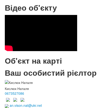
Відео об'єкту
Об'єкт на карті
Ваш особистий рієлтор
Кислюк Наталя
0673527086
an.vison.nat@ukr.net