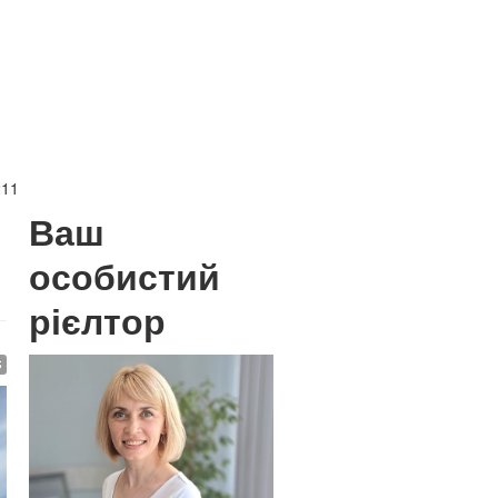
211
Ваш
особистий
рієлтор
$