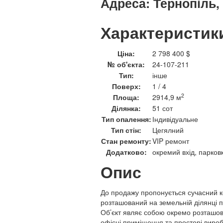
Адреса:
Тернопіль,
Характеристик
Ціна:
2 798 400 $
№ об'єкта:
24-107-211
Тип:
інше
Поверх:
1 / 4
2
Площа:
2914,9 м
Ділянка:
51 сот
Тип опалення:
Індивідуальне
Тип стін:
Цегялний
Стан ремонту:
VIP ремонт
Додатково:
окремий вхід, парков
Опис
До продажу пропонується сучасний 
розташований на земельній ділянці п
Об’єкт являє собою окремо розташов
офісні приміщення та просторі вироб