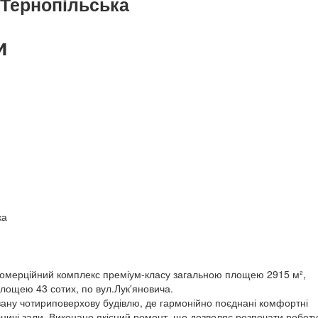
 Тернопільська
и
ка
комерційний комплекс преміум-класу загальною площею 2915 м²,
лощею 43 сотих, по вул.Лук'яновича.
ану чотириповерхову будівлю, де гармонійно поєднані комфортні
ничі зали. Виконано якісний ремонт, що дозволяє розпочати роботу