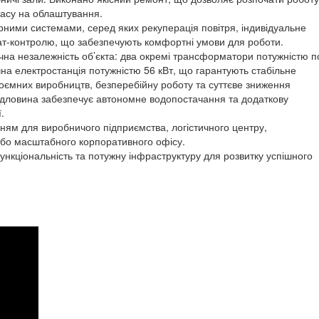
 часу на облаштування.
ними системами, серед яких рекуперація повітря, індивідуальне
ат-контролю, що забезпечують комфортні умови для роботи.
чна незалежність об’єкта: два окремі трансформатори потужністю п
чна електростанція потужністю 56 кВт, що гарантують стабільне
гоємних виробництв, безперебійну роботу та суттєве зниження
рдловина забезпечує автономне водопостачання та додаткову
.
ням для виробничого підприємства, логістичного центру,
або масштабного корпоративного офісу.
ункціональність та потужну інфраструктуру для розвитку успішного