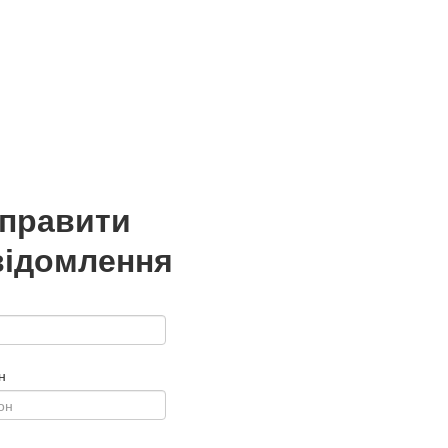
дправити
відомлення
н