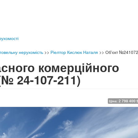
ерухомості
говельну нерухомість
>>
Ріелтор Кислюк Наталя
>>
Об'єкт №24107
сного комерційного
(№ 24-107-211)
2 798 400 
Ціна: