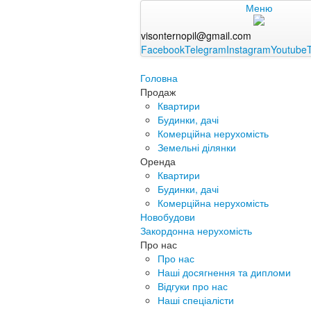
Меню
visonternopil@gmail.com
Facebook
Telegram
Instagram
Youtube
Головна
Продаж
Квартири
Будинки, дачі
Комерційна нерухомість
Земельні ділянки
Оренда
Квартири
Будинки, дачі
Комерційна нерухомість
Новобудови
Закордонна нерухомість
Про нас
Про нас
Наші досягнення та дипломи
Відгуки про нас
Наші спеціалісти