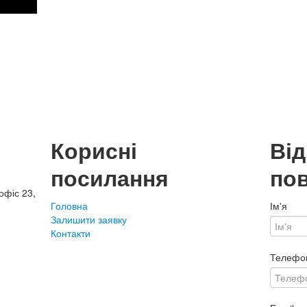
Корисні
Ві
посилання
по
офіс 23,
Головна
Ім'я
Залишити заявку
Контакти
Телефо