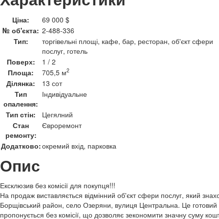
Ціна:
69 000 $
№ об'єкта:
2-488-336
Тип:
торгівельні площі, кафе, бар, ресторан, об'єкт сфери
послуг, готель
Поверх:
1 / 2
2
Площа:
705,5 м
Ділянка:
13 сот
Тип
Індивідуальне
опалення:
Тип стін:
Цегялний
Стан
Євроремонт
ремонту:
Додатково:
окремий вхід, парковка
Опис
Ексклюзив без комісії для покупця!!!
На продаж виставляється відмінний об'єкт сфери послуг, який знахо
Борщівський район, село Озеряни, вулиця Центральна. Це готовий біз
пропонується без комісії, що дозволяє зекономити значну суму ко