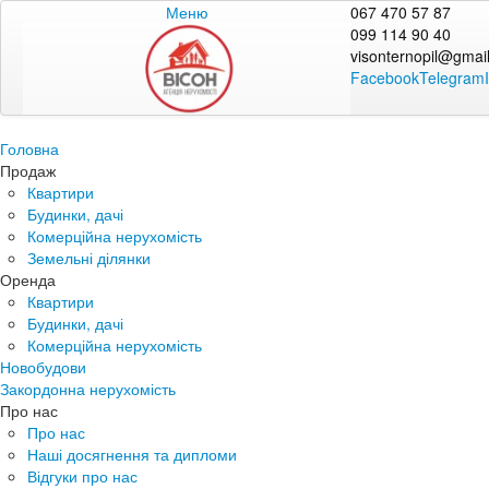
Меню
067 470 57 87
099 114 90 40
visonternopil@gmai
Facebook
Telegram
Головна
Продаж
Квартири
Будинки, дачі
Комерційна нерухомість
Земельні ділянки
Оренда
Квартири
Будинки, дачі
Комерційна нерухомість
Новобудови
Закордонна нерухомість
Про нас
Про нас
Наші досягнення та дипломи
Відгуки про нас