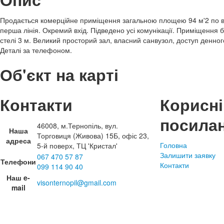
Продається комерційне приміщення загальною площею 94 м'2 по ву
перша лінія. Окремий вхід. Підведено усі комунікації. Приміщення б
стелі 3 м. Великий просторий зал, власний санвузол, доступ денного
Деталі за телефоном.
Об'єкт на карті
Контакти
Корисні
посила
46008, м.Тернопіль, вул.
Наша
Торговиця (Живова) 15Б, офіс 23,
адреса
Головна
5-й поверх, ТЦ 'Кристал'
Залишити заявку
067 470 57 87
Телефони
Контакти
099 114 90 40
Наш e-
visonternopil@gmail.com
mail