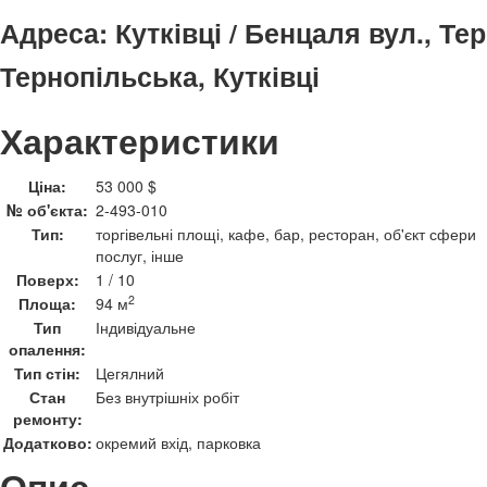
Адреса:
Кутківці / Бенцаля вул., Те
Тернопільська, Кутківці
Характеристики
Ціна:
53 000 $
№ об'єкта:
2-493-010
Тип:
торгівельні площі, кафе, бар, ресторан, об'єкт сфери
послуг, інше
Поверх:
1 / 10
2
Площа:
94 м
Тип
Індивідуальне
опалення:
Тип стін:
Цегялний
Стан
Без внутрішніх робіт
ремонту:
Додатково:
окремий вхід, парковка
Опис