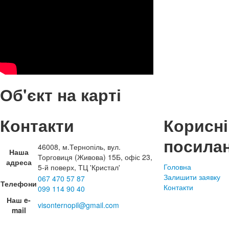
Об'єкт на карті
Контакти
Корисні
посила
46008, м.Тернопіль, вул.
Наша
Торговиця (Живова) 15Б, офіс 23,
адреса
Головна
5-й поверх, ТЦ 'Кристал'
Залишити заявку
067 470 57 87
Телефони
Контакти
099 114 90 40
Наш e-
visonternopil@gmail.com
mail