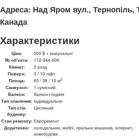
Адреса:
Над Яром вул., Тернопіль, 
Канада
Характеристики
Ціна:
500 $ + комунальні
№ об'єкта:
112-044-000
Кімнат:
2 розд
Поверх:
3 / 10 ліфт
2
Площа:
65 / 38 / 12 м
Санвузол:
1 сумісний
Балкон:
балкон+лоджія
Тип опалення:
Індивідуальне
Тип стін
Цегляний
будинку:
Стан ремонту:
Євроремонт
Додатково:
холодильник, меблі, пральна машинка, інтернет,
новобудова