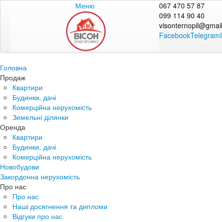
Меню
067 470 57 87
099 114 90 40
visonternopil@gmai
Facebook
Telegram
Головна
Продаж
Квартири
Будинки, дачі
Комерційна нерухомість
Земельні ділянки
Оренда
Квартири
Будинки, дачі
Комерційна нерухомість
Новобудови
Закордонна нерухомість
Про нас
Про нас
Наші досягнення та дипломи
Відгуки про нас