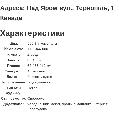
Адреса:
Над Яром вул., Тернопіль, 
Канада
Характеристики
Ціна:
500 $ + комунальні
№ об'єкта:
112-044-000
Кімнат:
2 розд
Поверх:
3 / 10 ліфт
2
Площа:
65 / 38 / 12 м
Санвузол:
1 сумісний
Балкон:
балкон+лоджія
Тип опалення:
Індивідуальне
Тип стін
Цегляний
будинку:
Стан ремонту:
Євроремонт
Додатково:
холодильник, меблі, пральна машинка, інтернет,
новобудова