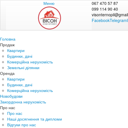
Меню
067 470 57 87
099 114 90 40
visonternopil@gmai
Facebook
Telegram
Головна
Продаж
Квартири
Будинки, дачі
Комерційна нерухомість
Земельні ділянки
Оренда
Квартири
Будинки, дачі
Комерційна нерухомість
Новобудови
Закордонна нерухомість
Про нас
Про нас
Наші досягнення та дипломи
Відгуки про нас