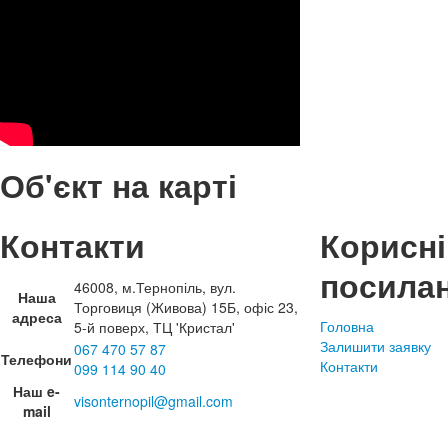
Об'єкт на карті
Контакти
Корисні
посила
46008, м.Тернопіль, вул.
Наша
Торговиця (Живова) 15Б, офіс 23,
адреса
Головна
5-й поверх, ТЦ 'Кристал'
Залишити заявку
067 470 57 87
Телефони
Контакти
099 114 90 40
Наш e-
visonternopil@gmail.com
mail