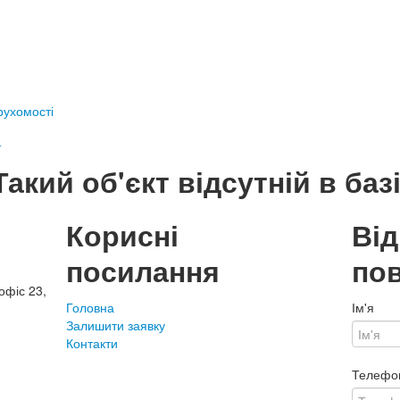
ерухомості
т
Такий об'єкт відсутній в базі
Корисні
Ві
посилання
по
офіс 23,
Головна
Ім'я
Залишити заявку
Контакти
Телефо