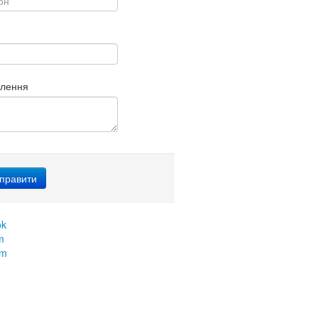
млення
ok
m
am