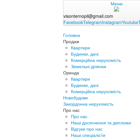
Меню
visonternopil@gmail.com
Facebook
Telegram
Instagram
Youtube
Головна
Продаж
Квартири
Будинки, дачі
Комерційна нерухомість
Земельні ділянки
Оренда
Квартири
Будинки, дачі
Комерційна нерухомість
Новобудови
Закордонна нерухомість
Про нас
Про нас
Наші досягнення та дипломи
Відгуки про нас
Наші спеціалісти