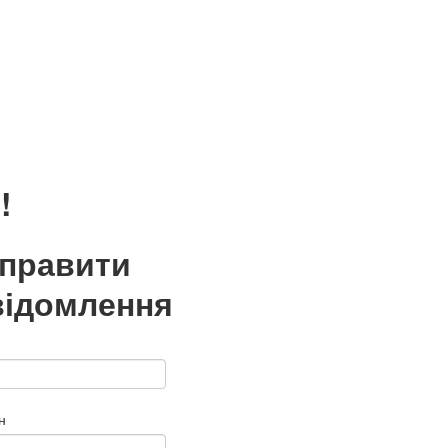
!
дправити
відомлення
н