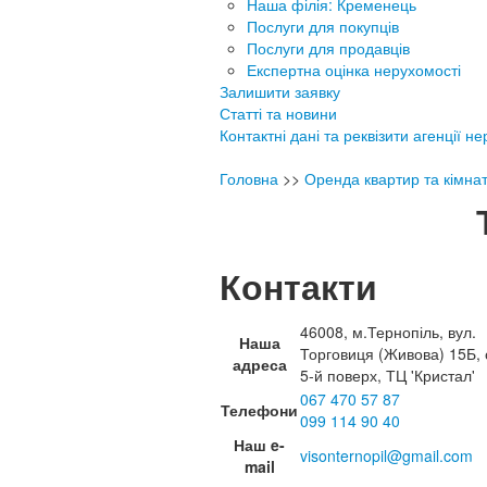
Наша філія: Кременець
Послуги для покупців
Послуги для продавців
Експертна оцінка нерухомості
Залишити заявку
Статті та новини
Контактні дані та реквізити агенції н
Головна
>>
Оренда квартир та кімна
Контакти
46008, м.Тернопіль, вул.
Наша
Торговиця (Живова) 15Б, 
адреса
5-й поверх, ТЦ 'Кристал'
067 470 57 87
Телефони
099 114 90 40
Наш e-
visonternopil@gmail.com
mail