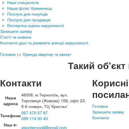
Наші спеціалісти
Наша філія: Кременець
Послуги для покупців
Послуги для продавців
Експертна оцінка нерухомості
Залишити заявку
Статті та новини
Контактні дані та реквізити агенції нерухомості
Головна
>>
Оренда квартир та кімнат
Такий об'єкт 
Контакти
Корисні
посила
46008, м.Тернопіль, вул.
Наша
Торговиця (Живова) 15Б, офіс 23,
адреса
Головна
5-й поверх, ТЦ 'Кристал'
Залишити заявку
067 470 57 87
Телефони
Контакти
099 114 90 40
Наш e-
visonternopil@gmail.com