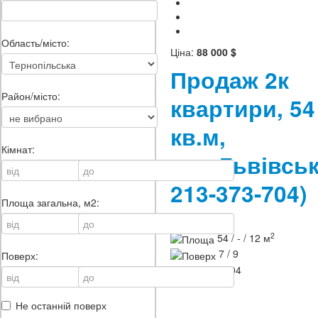
Область/місто:
Ціна:
88 000 $
Продаж 2к
Район/місто:
квартири, 54
кв.м,
Кімнат:
вул.Львівс
213-373-704)
Площа загальна, м2:
2
2
54 / - / 12 м
7 / 9
Поверх:
ID
213-373-704
Не останній поверх