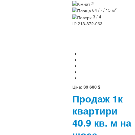
2
2
64 / - / 15 м
3 / 4
ID
213-372-063
Ціна:
39 600 $
Продаж 1к
квартири
40.9 кв. м на
шосе