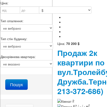
Ціна:
Тип опалення:
Тип стін будинку:
Ціна:
70 200 $
Продаж 2к
Двохрівнева квартира:
квартири по
вул.Тролейб
Дружба.Тер
213-372-686)
2
2
67 / - / - м