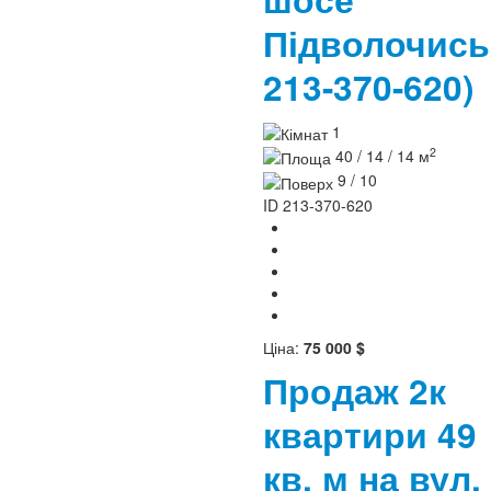
Підволочис
213-370-620)
1
2
40 / 14 / 14 м
9 / 10
ID
213-370-620
Ціна:
75 000 $
Продаж 2к
квартири 49
кв. м на вул.