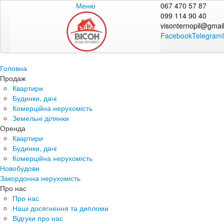
Меню
067 470 57 87
099 114 90 40
visonternopil@gmai
Facebook
Telegram
Головна
Продаж
Квартири
Будинки, дачі
Комерційна нерухомість
Земельні ділянки
Оренда
Квартири
Будинки, дачі
Комерційна нерухомість
Новобудови
Закордонна нерухомість
Про нас
Про нас
Наші досягнення та дипломи
Відгуки про нас