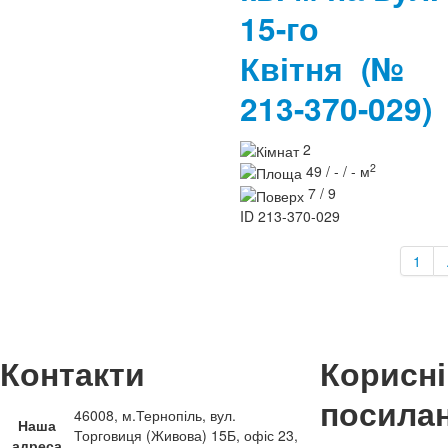
15-го
Квітня
(№
213-370-029)
2
2
49 / - / - м
7 / 9
ID
213-370-029
1
Контакти
Корисні
посила
46008, м.Тернопіль, вул.
Наша
Торговиця (Живова) 15Б, офіс 23,
адреса