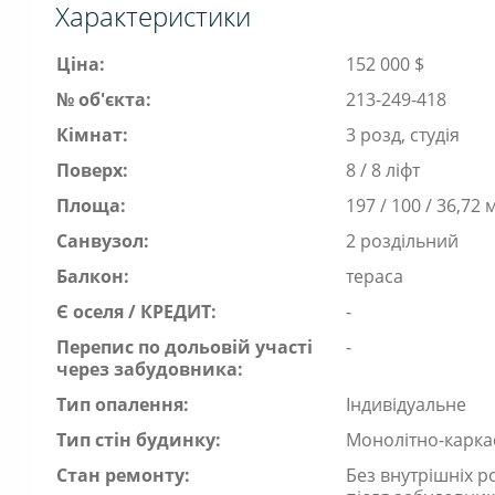
Характеристики
Ціна:
152 000 $
№ об'єкта:
213-249-418
Кімнат:
3 розд, студія
Поверх:
8 / 8 ліфт
Площа:
197 / 100 / 36,72 
Санвузол:
2 роздільний
Балкон:
тераса
Є оселя / КРЕДИТ:
-
Перепис по дольовій участі
-
через забудовника:
Тип опалення:
Індивідуальне
Тип стін будинку:
Монолітно-карка
Стан ремонту:
Без внутрішніх ро