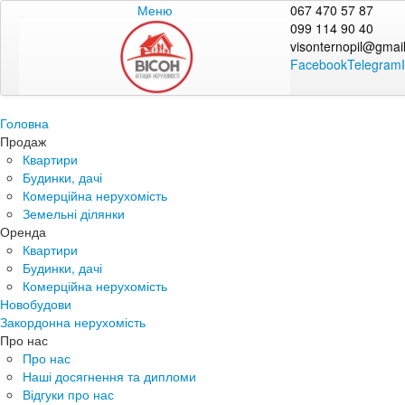
Меню
067 470 57 87
099 114 90 40
visonternopil@gmai
Facebook
Telegram
Головна
Продаж
Квартири
Будинки, дачі
Комерційна нерухомість
Земельні ділянки
Оренда
Квартири
Будинки, дачі
Комерційна нерухомість
Новобудови
Закордонна нерухомість
Про нас
Про нас
Наші досягнення та дипломи
Відгуки про нас