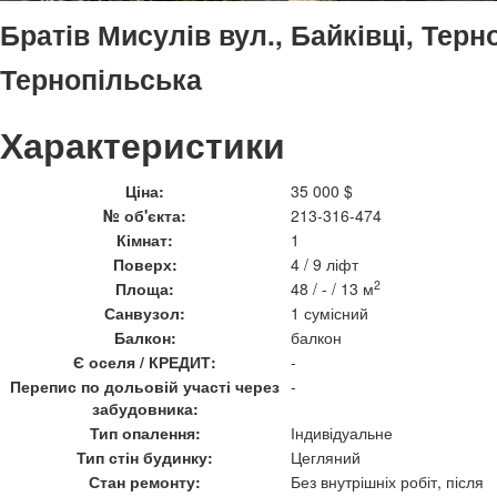
Братів Мисулів вул., Байківці, Терн
Тернопільська
Характеристики
Ціна:
35 000 $
№ об'єкта:
213-316-474
Кімнат:
1
Поверх:
4 / 9 ліфт
2
Площа:
48 / - / 13 м
Санвузол:
1 сумісний
Балкон:
балкон
Є оселя / КРЕДИТ:
-
Перепис по дольовій участі через
-
забудовника:
Тип опалення:
Індивідуальне
Тип стін будинку:
Цегляний
Стан ремонту:
Без внутрішніх робіт, після