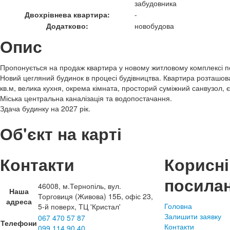
забудовника
Двохрівнева квартира:
-
Додатково:
новобудова
Опис
Пропонується на продаж квартира у новому житловому комплексі п
Новий цегляний будинок в процесі будівництва. Квартира розташов
кв.м, велика кухня, окрема кімната, просторий суміжний санвузол, є
Міська центральна каналізація та водопостачання.
Здача будинку на 2027 рік.
Об'єкт на карті
Контакти
Корисні
посила
46008, м.Тернопіль, вул.
Наша
Торговиця (Живова) 15Б, офіс 23,
адреса
Головна
5-й поверх, ТЦ 'Кристал'
Залишити заявку
067 470 57 87
Телефони
Контакти
099 114 90 40