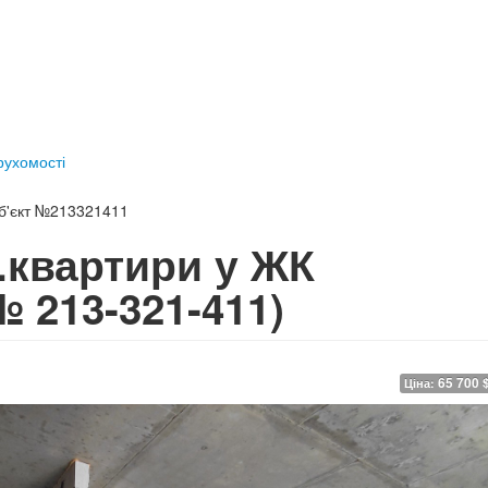
ерухомості
б'єкт №213321411
.квартири у ЖК
№ 213-321-411)
65 700 
Ціна: