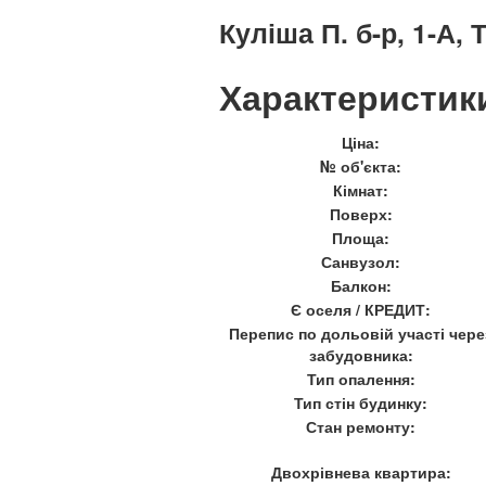
Куліша П. б-р, 1-А,
Характеристик
Ціна:
№ об'єкта:
Кімнат:
Поверх:
Площа:
Санвузол:
Балкон:
Є оселя / КРЕДИТ:
Перепис по дольовій участі чере
забудовника:
Тип опалення:
Тип стін будинку:
Стан ремонту:
Двохрівнева квартира: