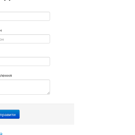
н
млення
ok