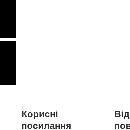
Корисні
Ві
посилання
по