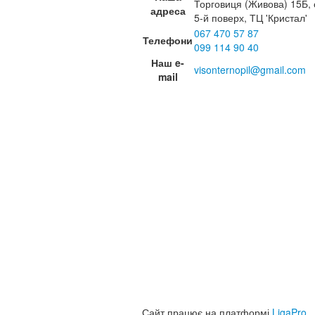
Торговиця (Живова) 15Б, 
адреса
5-й поверх, ТЦ 'Кристал'
067 470 57 87
Телефони
099 114 90 40
Наш e-
visonternopil@gmail.com
mail
Сайт працює на платформі
LigaPro