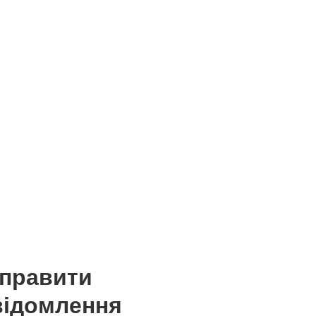
дправити
відомлення