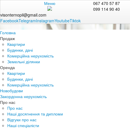
Меню
067 470 57 87
099 114 90 40
visonternopil@gmail.com
Facebook
Telegram
Instagram
Youtube
Tiktok
Головна
Продаж
Квартири
Будинки, дачі
Комерційна нерухомість
Земельні ділянки
Оренда
Квартири
Будинки, дачі
Комерційна нерухомість
Новобудови
Закордонна нерухомість
Про нас
Про нас
Наші досягнення та дипломи
Відгуки про нас
Наші спеціалісти