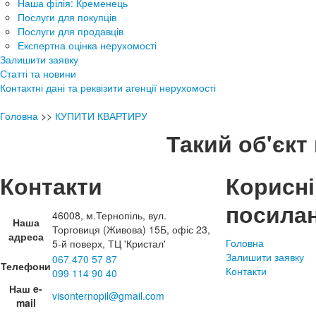
Наша філія: Кременець
Послуги для покупців
Послуги для продавців
Експертна оцінка нерухомості
Залишити заявку
Статті та новини
Контактні дані та реквізити агенції нерухомості
Головна
>>
КУПИТИ КВАРТИРУ
Такий об'єкт 
Контакти
Корисні
посила
46008, м.Тернопіль, вул.
Наша
Торговиця (Живова) 15Б, офіс 23,
адреса
Головна
5-й поверх, ТЦ 'Кристал'
Залишити заявку
067 470 57 87
Телефони
Контакти
099 114 90 40
Наш e-
visonternopil@gmail.com
mail