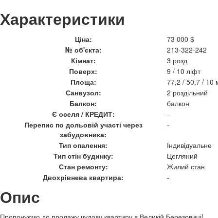
Характеристики
Ціна:
73 000 $
№ об'єкта:
213-322-242
Кімнат:
3 розд
Поверх:
9 / 10 ліфт
Площа:
77,2 / 50,7 / 10 
Санвузол:
2 роздільний
Балкон:
балкон
Є оселя / КРЕДИТ:
-
Перепис по дольовій участі через
-
забудовника:
Тип опалення:
Індивідуальне
Тип стін будинку:
Цегляний
Стан ремонту:
Жилий стан
Двохрівнева квартира:
-
Опис
Пропонуємо до продажу чудову квартиру в Великій Березовиці!