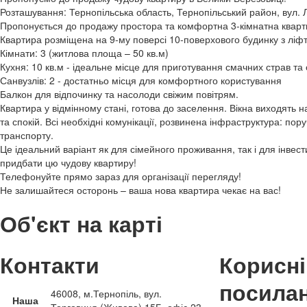
Розташування: Тернопільська область, Тернопільський район, вул. Л
Пропонується до продажу простора та комфортна 3-кімнатна кварт
Квартира розміщена на 9-му поверсі 10-поверхового будинку з ліф
Кімнати: 3 (житлова площа – 50 кв.м)
Кухня: 10 кв.м - ідеальне місце для приготування смачних страв та 
Санвузлів: 2 - достатньо місця для комфортного користування
Балкон для відпочинку та насолоди свіжим повітрям.
Квартира у відмінному стані, готова до заселення. Вікна виходять 
та спокій. Всі необхідні комунікації, розвинена інфраструктура: по
транспорту.
Це ідеальний варіант як для сімейного проживання, так і для інвес
придбати цю чудову квартиру!
Телефонуйте прямо зараз для організації перегляду!
Не залишайтеся осторонь – ваша нова квартира чекає на вас!
Об'єкт на карті
Контакти
Корисні
посила
46008, м.Тернопіль, вул.
Наша
Торговиця (Живова) 15Б, офіс 23,