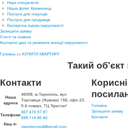
Наші спеціалісти
Наша філія: Кременець
Послуги для покупців
Послуги для продавців
Експертна оцінка нерухомості
Залишити заявку
Статті та новини
Контактні дані та реквізити агенції нерухомості
Головна
>>
КУПИТИ КВАРТИРУ
Такий об'єкт 
Контакти
Корисні
посила
46008, м.Тернопіль, вул.
Наша
Торговиця (Живова) 15Б, офіс 23,
адреса
Головна
5-й поверх, ТЦ 'Кристал'
Залишити заявку
067 470 57 87
Телефони
Контакти
099 114 90 40
Наш e-
visonternopil@gmail.com