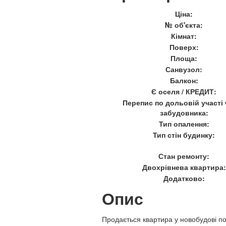
Ціна:
№ об'єкта:
Кімнат:
Поверх:
Площа:
Санвузол:
Балкон:
Є оселя / КРЕДИТ:
Перепис по дольовій участі
забудовника:
Тип опалення:
Тип стін будинку:
Стан ремонту:
Двохрівнева квартира:
Додатково:
Опис
Продається квартира у новобудові по