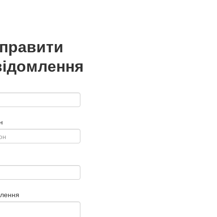
дправити
відомлення
н
млення