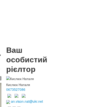
Ваш
.
особистий
рієлтор
$
Кислюк Наталя
0673527086
an.vison.nat@ukr.net