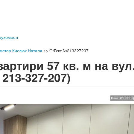
ерухомості
іелтор Кислюк Наталя
>>
Об'єкт №213327207
артири 57 кв. м на вул
 213-327-207)
82 500 
Ціна: