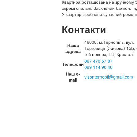
Квартира розташована на зручному 5 
окремі спальні. Засклений балкон. Ін
У квартирі зроблено сучасний ремонт,
Контакти
46008, м.Тернопіль, вул.
Наша
Торговиця (Живова) 15Б, 
адреса
5-й поверх, ТЦ 'Кристал'
067 470 57 87
Телефони
099 114 90 40
Наш e-
visonternopil@gmail.com
mail