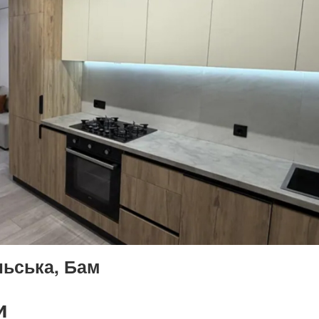
льська, Бам
и