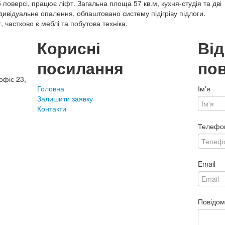
поверсі, працює ліфт. Загальна площа 57 кв.м, кухня-студія та дві
дивідуальне опалення, облаштовано систему підігріву підлоги.
 частково є меблі та побутова техніка.
Корисні
Ві
посилання
по
офіс 23,
Головна
Ім'я
Залишити заявку
Контакти
Телефо
Email
Повідо