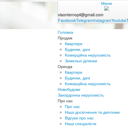
Меню
visonternopil@gmail.com
Facebook
Telegram
Instagram
Youtube
Головна
Продаж
Квартири
Будинки, дачі
Комерційна нерухомість
Земельні ділянки
Оренда
Квартири
Будинки, дачі
Комерційна нерухомість
Новобудови
Закордонна нерухомість
Про нас
Про нас
Наші досягнення та дипломи
Відгуки про нас
Наші спеціалісти