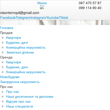
Меню
067 470 57 87
099 114 90 40
visonternopil@gmail.com
Facebook
Telegram
Instagram
Youtube
Tiktok
Головна
Продаж
Квартири
Будинки, дачі
Комерційна нерухомість
Земельні ділянки
Оренда
Квартири
Будинки, дачі
Комерційна нерухомість
Новобудови
Закордонна нерухомість
Про нас
Про нас
Наші досягнення та дипломи
Відгуки про нас
Наші спеціалісти