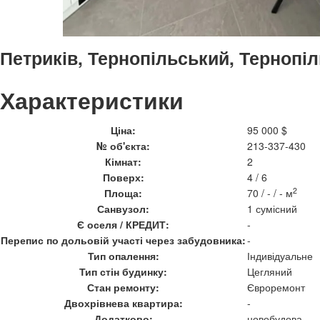
Петриків, Тернопільський, Тернопі
Характеристики
Ціна:
95 000 $
№ об'єкта:
213-337-430
Кімнат:
2
Поверх:
4 / 6
2
Площа:
70 / - / - м
Санвузол:
1 сумісний
Є оселя / КРЕДИТ:
-
Перепис по дольовій участі через забудовника:
-
Тип опалення:
Індивідуальне
Тип стін будинку:
Цегляний
Стан ремонту:
Євроремонт
Двохрівнева квартира:
-
Додатково:
новобудова