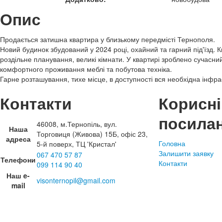
Опис
Продається затишна квартира у близькому передмісті Тернополя.
Новий будинок збудований у 2024 році, охайний та гарний під'їзд.
роздільне планування, великі кімнати. У квартирі зроблено сучасни
комфортного проживання меблі та побутова техніка.
Гарне розташування, тихе місце, в доступності вся необхідна інфра
Контакти
Корисні
посила
46008, м.Тернопіль, вул.
Наша
Торговиця (Живова) 15Б, офіс 23,
адреса
Головна
5-й поверх, ТЦ 'Кристал'
Залишити заявку
067 470 57 87
Телефони
Контакти
099 114 90 40
Наш e-
visonternopil@gmail.com
mail