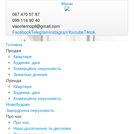
Меню
067 470 57 87
099 114 90 40
visonternopil@gmail.com
Facebook
Telegram
Instagram
Youtube
Tiktok
Головна
Продаж
Квартири
Будинки, дачі
Комерційна нерухомість
Земельні ділянки
Оренда
Квартири
Будинки, дачі
Комерційна нерухомість
Новобудови
Закордонна нерухомість
Про нас
Про нас
Наші досягнення та дипломи