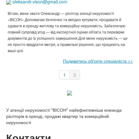
oleksandr.vison@gmail.com
Вітаю, мене звати Олександр — рієлтор агенції нерухомості
«ВІСОН».Допомагаю безпечно та вигідно купувати, продавати й
здавати в оренду житлову та комерційну нерухомість. Забезпечую
повний супровід угод — від експертної оцінки об'єкта та перевірки
документів до їх успішного завершення.Для мене нерухомість — це
не просто квадратні метри, а правильні рішення, що працюють на
ваші цілі.
Подивитись об'єкти спеціаліста >>
1
2
У агенції нерухомості "ВІСОН" найефективніша команда
рієлторів в оренді, продажі квартир та комерційній
нерухомості
Контакти