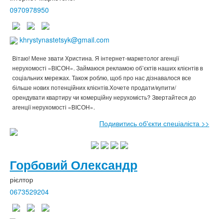
0970978950
khrystynastetsyk@gmail.com
Вітаю! Мене звати Христина. Я інтернет-маркетолог агенції
нерухомості «ВІСОН». Займаюся рекламою об’єктів наших клієнтів в
соціальних мережах. Також роблю, щоб про нас дізнавалося все
більше нових потенційних клієнтів.Хочете продати/купити/
орендувати квартиру чи комерційну нерухомість? Звертайтеся до
агенції нерухомості «ВІСОН».
Подивитись об'єкти спеціаліста >>
Горбовий Олександр
рієлтор
0673529204