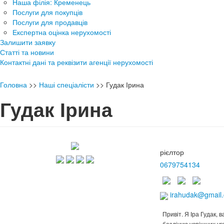
Наша філія: Кременець
Послуги для покупців
Послуги для продавців
Експертна оцінка нерухомості
Залишити заявку
Статті та новини
Контактні дані та реквізити агенції нерухомості
Головна
>>
Наші спеціалісти
>>
Гудак Ірина
Гудак Ірина
рієлтор
0679754134
irahudak@gmail
Привіт. Я Іра Гудак, 
безліччю успішних уг