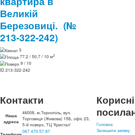
квартира в
Великій
Березовиці.
(№
213-322-242)
3
2
77,2 / 50,7 / 10 м
9 / 10
ID
213-322-242
Контакти
Корисні
посила
46008, м.Тернопіль, вул.
Наша
Торговиця (Живова) 15Б, офіс 23,
адреса
Головна
5-й поверх, ТЦ 'Кристал'
Залишити заявку
067 470 57 87
Телефони