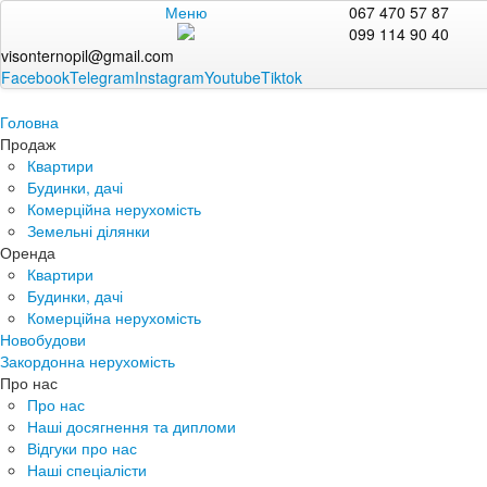
Меню
067 470 57 87
099 114 90 40
visonternopil@gmail.com
Facebook
Telegram
Instagram
Youtube
Tiktok
Головна
Продаж
Квартири
Будинки, дачі
Комерційна нерухомість
Земельні ділянки
Оренда
Квартири
Будинки, дачі
Комерційна нерухомість
Новобудови
Закордонна нерухомість
Про нас
Про нас
Наші досягнення та дипломи
Відгуки про нас
Наші спеціалісти