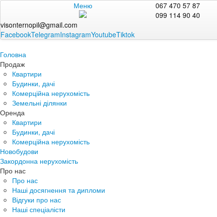
Меню
067 470 57 87
099 114 90 40
visonternopil@gmail.com
Facebook
Telegram
Instagram
Youtube
Tiktok
Головна
Продаж
Квартири
Будинки, дачі
Комерційна нерухомість
Земельні ділянки
Оренда
Квартири
Будинки, дачі
Комерційна нерухомість
Новобудови
Закордонна нерухомість
Про нас
Про нас
Наші досягнення та дипломи
Відгуки про нас
Наші спеціалісти