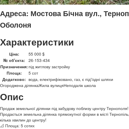
Адреса:
Мостова Бічна вул., Терноп
Оболоня
Характеристики
Ціна:
55 000 $
№ об'єкта:
26-153-434
Призначення:
під житлову застройку
Площа:
5 сот
Додатково:
вода, електрифіковано, газ, є під'їздні шляхи
Огороджена ділянка
Жила вулиця
Неподалік школа
Опис
Продаж земельної ділянки під забудову поблизу центру Тернополя!
Продається земельна ділянка прямокутної форми в місті Тернопіль
кілька хвилин до центру!
📐 Площа: 5 сотих