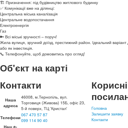
🏗️ Призначення: під будівництво житлового будинку
✅ Комунікації вже на ділянці:
Центральна міська каналізація
Центральне водопостачання
Електроенергія
Газ
🔑 Всі міські зручності – поруч!
Жила вулиця, зручний доїзд, престижний район. Ідеальний варіант
або як інвестиція.
📞 Телефонуйте, щоб домовитись про огляд!
Об'єкт на карті
Контакти
Корисні
посила
46008, м.Тернопіль, вул.
Наша
Торговиця (Живова) 15Б, офіс 23,
адреса
Головна
5-й поверх, ТЦ 'Кристал'
Залишити заявку
067 470 57 87
Телефони
Контакти
099 114 90 40
Наш e-