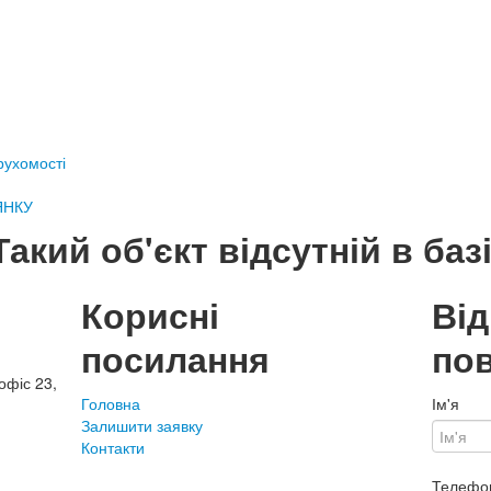
ерухомості
ЯНКУ
Такий об'єкт відсутній в базі
Корисні
Ві
посилання
по
офіс 23,
Головна
Ім'я
Залишити заявку
Контакти
Телефо