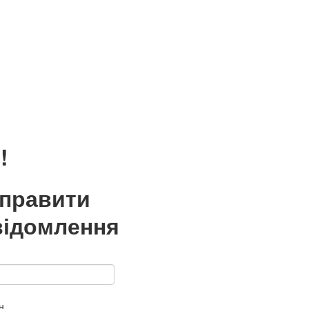
!
дправити
відомлення
н