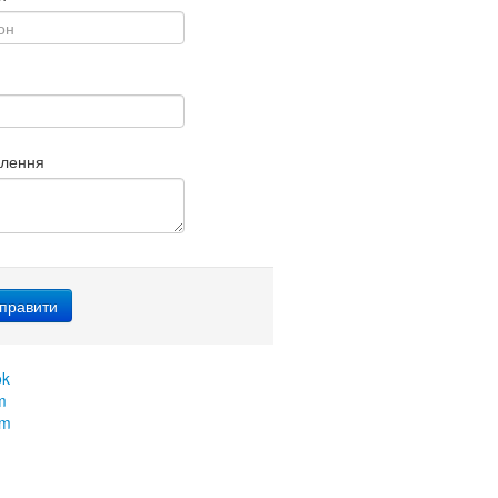
млення
ok
m
am