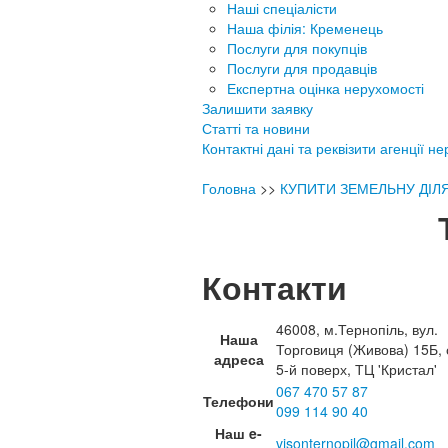
Наші спеціалісти
Наша філія: Кременець
Послуги для покупців
Послуги для продавців
Експертна оцінка нерухомості
Залишити заявку
Статті та новини
Контактні дані та реквізити агенції н
Головна
>>
КУПИТИ ЗЕМЕЛЬНУ ДІЛ
Контакти
46008, м.Тернопіль, вул.
Наша
Торговиця (Живова) 15Б, 
адреса
5-й поверх, ТЦ 'Кристал'
067 470 57 87
Телефони
099 114 90 40
Наш e-
visonternopil@gmail.com