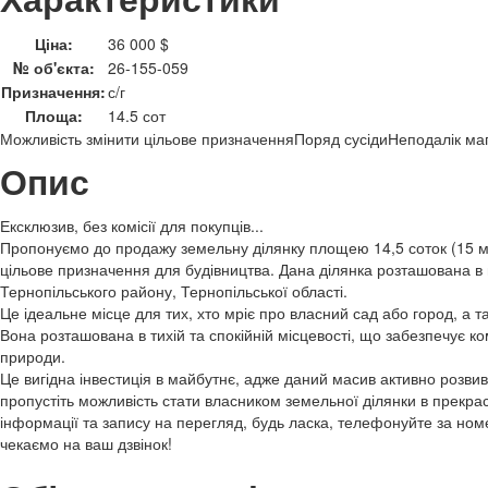
Ціна:
36 000 $
№ об'єкта:
26-155-059
Призначення:
с/г
Площа:
14.5 сот
Можливість змінити цільове призначення
Поряд сусіди
Неподалік ма
Опис
Ексклюзив, без комісії для покупців...
Пропонуємо до продажу земельну ділянку площею 14,5 соток (15 м 
цільове призначення для будівництва. Дана ділянка розташована в 
Тернопільського району, Тернопільської області.
Це ідеальне місце для тих, хто мріє про власний сад або город, а т
Вона розташована в тихій та спокійній місцевості, що забезпечує к
природи.
Це вигідна інвестиція в майбутнє, адже даний масив активно розвив
пропустіть можливість стати власником земельної ділянки в прекрас
інформації та запису на перегляд, будь ласка, телефонуйте за но
чекаємо на ваш дзвінок!