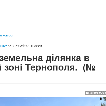
ерухомості
ЯНКУ
>>
Об'єкт №26163229
земельна ділянка в
 зоні Тернополя.
(№
505 000 
Ціна: