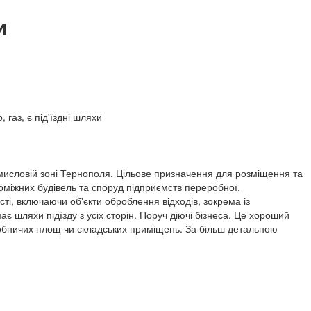
и
 газ, є під'їздні шляхи
омисловій зоні Тернополя. Цільове призначення для розміщення та
поміжних будівель та споруд підприємств переробної,
ті, включаючи об'єкти оброблення відходів, зокрема із
є шляхи підїзду з усіх сторін. Поруч діючі бізнеса. Це хороший
робничих площ чи складських приміщень. За більш детальною