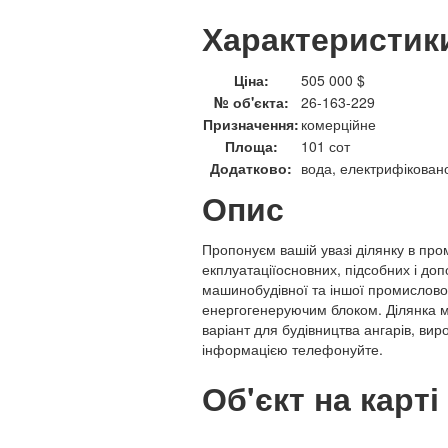
Характеристик
Ціна:
505 000 $
№ об'єкта:
26-163-229
Призначення:
комерційне
Площа:
101 сот
Додатково:
вода, електрифіковано,
Опис
Пропонуєм вашій увазі ділянку в пр
екплуатаціїосновних, підсобних і до
машинобудівної та іншої промисловос
енергогенеруючим блоком. Ділянка ма
варіант для будівництва ангарів, ви
інформацією телефонуйте.
Об'єкт на карті