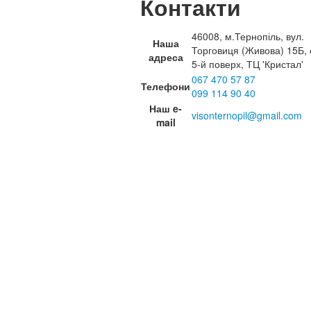
Контакти
46008, м.Тернопіль, вул.
Наша
Торговиця (Живова) 15Б, 
адреса
5-й поверх, ТЦ 'Кристал'
067 470 57 87
Телефони
099 114 90 40
Наш e-
visonternopil@gmail.com
mail