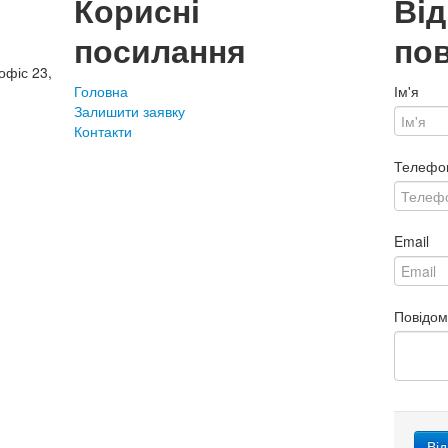
Корисні
Ві
посилання
по
офіс 23,
Головна
Ім'я
Залишити заявку
Контакти
Телефо
Email
Повідо