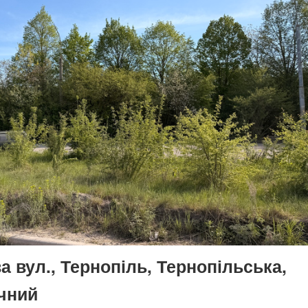
 вул., Тернопіль, Тернопільська,
чний