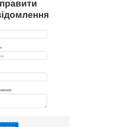
дправити
відомлення
н
млення