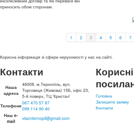
ексклюзивний договір та які переваги він
приносить обом сторонам.
1
2
3
4
5
6
7
Корисна інформація зі сфери нерухомості у нас на сайті.
Контакти
Корисні
посила
46008, м.Тернопіль, вул.
Наша
Торговиця (Живова) 15Б, офіс 23,
адреса
Головна
5-й поверх, ТЦ 'Кристал'
Залишити заявку
067 470 57 87
Телефони
Контакти
099 114 90 40
Наш e-
visonternopil@gmail.com
mail