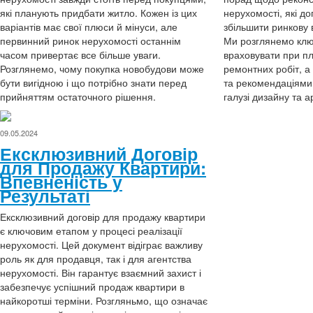
які планують придбати житло. Кожен із цих
нерухомості, які д
варіантів має свої плюси й мінуси, але
збільшити ринкову 
первинний ринок нерухомості останнім
Ми розглянемо ключ
часом привертає все більше уваги.
враховувати при пл
Розглянемо, чому покупка новобудови може
ремонтних робіт, а
бути вигідною і що потрібно знати перед
та рекомендаціями 
прийняттям остаточного рішення.
галузі дизайну та а
09.05.2024
Ексклюзивний Договір
для Продажу Квартири:
Впевненість у
Результаті
Ексклюзивний договір для продажу квартири
є ключовим етапом у процесі реалізації
нерухомості. Цей документ відіграє важливу
роль як для продавця, так і для агентства
нерухомості. Він гарантує взаємний захист і
забезпечує успішний продаж квартири в
найкоротші терміни. Розгляньмо, що означає