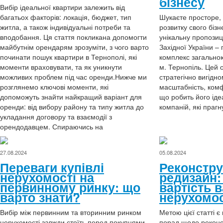
бізнесу
Вибір ідеальної квартири залежить від
багатьох факторів: локація, бюджет, тип
Шукаєте просторе,
житла, а також індивідуальні потреби та
розвитку свого біз
вподобання. Ця стаття покликана допомогти
унікальну пропозиц
майбутнім орендарям зрозуміти, з чого варто
Західної України –
починати пошук квартири в Тернополі, які
комплекс загально
моменти враховувати, та як уникнути
м. Тернопіль. Цей 
можливих проблем під час оренди.Нижче ми
стратегічно вигідно
розглянемо ключові моменти, які
масштабність, комф
допоможуть знайти найкращий варіант для
що робить його ід
оренди: від вибору району та типу житла до
компаній, які прагн
укладання договору та взаємодії з
орендодавцем. Спираючись на
27.08.2024
05.08.2024
Переваги купівлі
Реконстру
нерухомості на
редизайн:
первинному ринку: що
вартість 
варто знати?
нерухомос
Вибір між первинним та вторинним ринком
Метою цієї статті 
нерухомості завжди стоїть перед покупцями,
порад щодо реконст