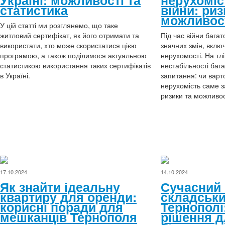
статистика
війни: риз
можливос
У цій статті ми розглянемо, що таке
житловий сертифікат, як його отримати та
Під час війни багат
використати, хто може скористатися цією
значних змін, вклю
програмою, а також поділимося актуальною
нерухомості. На тл
статистикою використання таких сертифікатів
нестабільності баг
в Україні.
запитання: чи варт
нерухомість саме 
ризики та можливос
17.10.2024
14.10.2024
Як знайти ідеальну
Сучасний
квартиру для оренди:
складськи
корисні поради для
Тернополі
мешканців Тернополя
рішення д